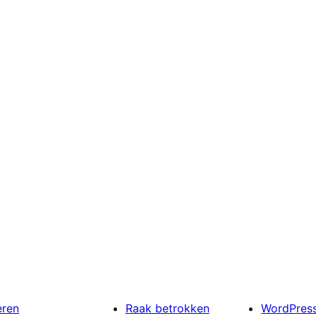
eren
Raak betrokken
WordPres