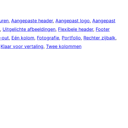
uren
, 
Aangepaste header
, 
Aangepast logo
, 
Aangepast
, 
Uitgelichte afbeeldingen
, 
Flexibele header
, 
Footer
y-out
, 
Eén kolom
, 
Fotografie
, 
Portfolio
, 
Rechter zijbalk
, 
 
Klaar voor vertaling
, 
Twee kolommen