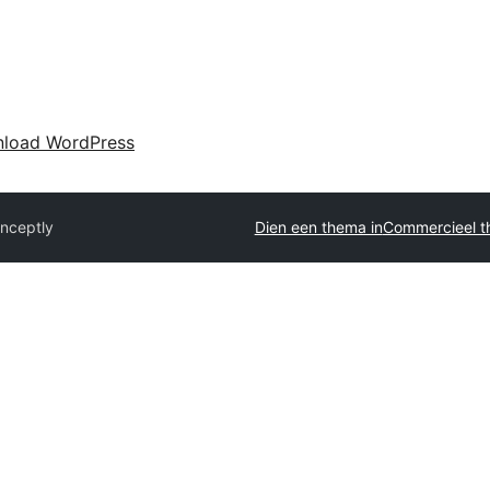
load WordPress
nceptly
Dien een thema in
Commercieel t