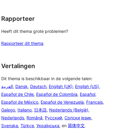
Rapporteer
Heeft dit thema grote problemen?
Rapporteer dit thema
Vertalingen
Dit thema is beschikbaar in de volgende talen:
العربية
,
Dansk
,
Deutsch
,
English (UK)
,
English (US)
,
Español de Chile
,
Español de Colombia
,
Español
,
Español de México
,
Español de Venezuela
,
Français
,
Galego
,
Italiano
,
日本語
,
Nederlands (België)
,
Nederlands
,
Română
,
Русский
,
Српски језик
,
Svenska
,
Türkçe
,
Українська
, en
简体中文
.