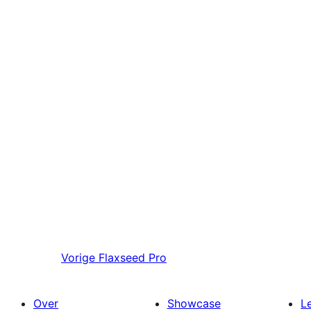
Vorige
Flaxseed Pro
Over
Showcase
L