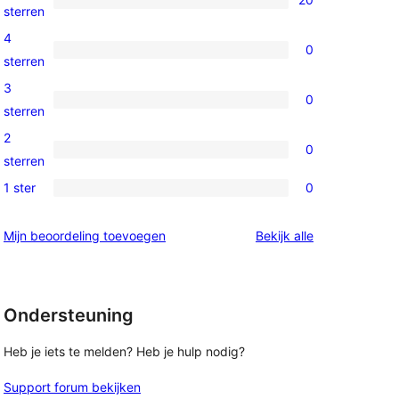
20
sterren
5
4
0
sterren
0
sterren
beoordeling
4
3
0
sterren
0
sterren
beoordeling
3
2
0
sterren
0
sterren
beoordeling
2
1 ster
0
0
sterren
1
beoordeling
beoordelingen
Mijn beoordeling toevoegen
Bekijk alle
sterren
beoordeling
Ondersteuning
Heb je iets te melden? Heb je hulp nodig?
Support forum bekijken