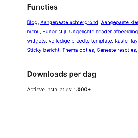
Functies
Blog
, 
Aangepaste achtergrond
, 
Aangepaste kle
menu
, 
Editor stijl
, 
Uitgelichte header afbeelding
widgets
, 
Volledige breedte template
, 
Raster la
Sticky bericht
, 
Thema opties
, 
Geneste reacties
,
Downloads per dag
Actieve installaties:
1.000+