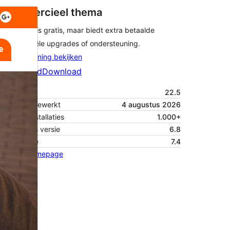
Commercieel thema
Dit thema is gratis, maar biedt extra betaalde
commerciële upgrades of ondersteuning.
Ondersteuning bekijken
Voorbeeld
Download
Versie
22.5
Laatst bijgewerkt
4 augustus 2026
Actieve installaties
1.000+
WordPress versie
6.8
PHP versie
7.4
Thema homepage