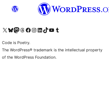
Bezoek ons X (voorheen Twitter) account
Bezoek onze Bluesky account
Bezoek ons Mastodon account
Bezoek onze Threads account
Onze Facebookpagina bezoeken
Bezoek onze Instagram account
Bezoek onze LinkedIn account
Bezoek onze TikTok account
Bezoek ons YouTube kanaal
Bezoek onze Tumblr account
Code is Poetry.
The WordPress® trademark is the intellectual property
of the WordPress Foundation.