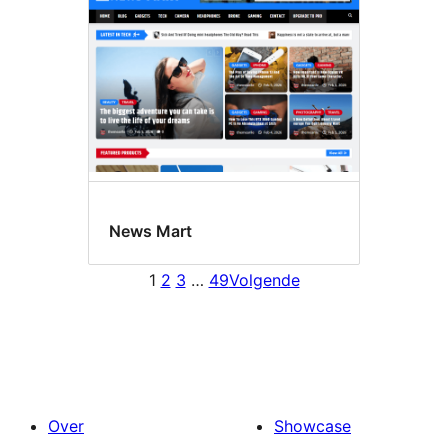
News Mart
1
2
3
…
49
Volgende
Over
Showcase