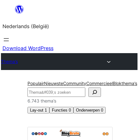
Spring
naar
Nederlands (België)
de
inhoud
Download WordPress
Thema’s
Populair
Nieuwste
Community
Commercieel
Blokthema’s
Zoeken
6.743 thema’s
Lay-out
1
Functies
0
Onderwerpen
0
Rechter
zijbalk