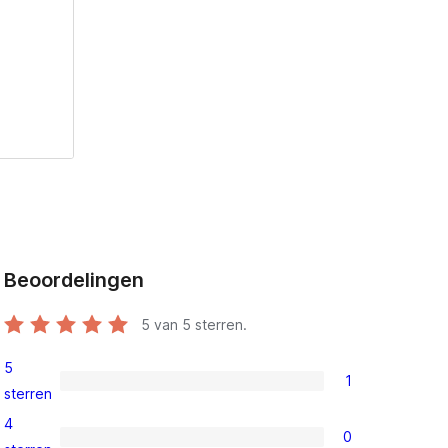
Beoordelingen
5
van 5 sterren.
5
1
1
sterren
5
4
0
ster
0