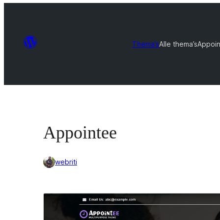
Thema’s
Alle thema’s
Appoi
Appointee
webriti