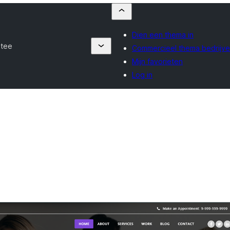
Dien een thema in
ntee
Commercieel thema bedrijv
Mijn favorieten
Log in