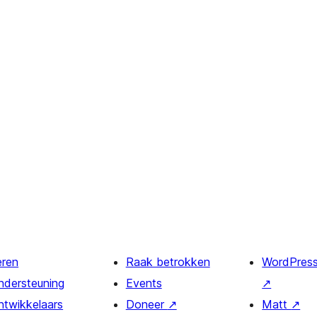
eren
Raak betrokken
WordPres
ndersteuning
Events
↗
ntwikkelaars
Doneer
↗
Matt
↗