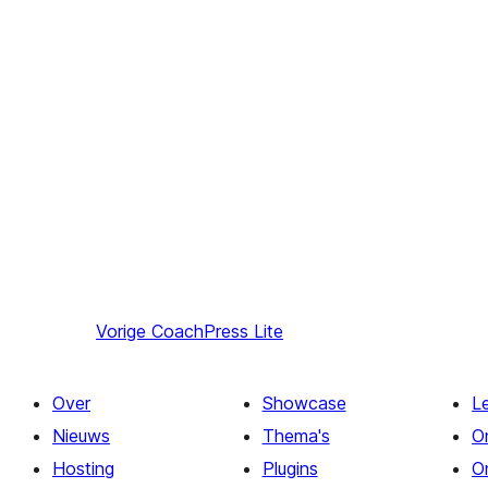
Vorige
CoachPress Lite
Over
Showcase
L
Nieuws
Thema's
O
Hosting
Plugins
O