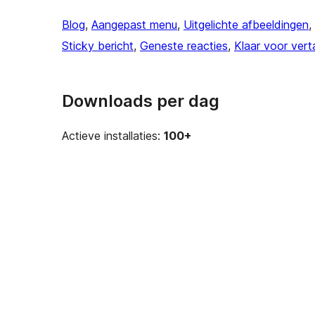
Blog
, 
Aangepast menu
, 
Uitgelichte afbeeldingen
, 
Sticky bericht
, 
Geneste reacties
, 
Klaar voor vert
Downloads per dag
Actieve installaties:
100+