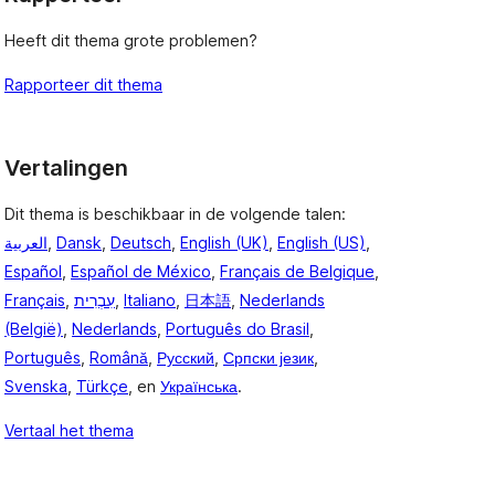
Heeft dit thema grote problemen?
Rapporteer dit thema
Vertalingen
Dit thema is beschikbaar in de volgende talen:
العربية
,
Dansk
,
Deutsch
,
English (UK)
,
English (US)
,
Español
,
Español de México
,
Français de Belgique
,
Français
,
עִבְרִית
,
Italiano
,
日本語
,
Nederlands
(België)
,
Nederlands
,
Português do Brasil
,
Português
,
Română
,
Русский
,
Српски језик
,
Svenska
,
Türkçe
, en
Українська
.
Vertaal het thema