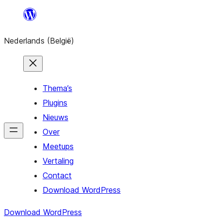
Spring
naar
Nederlands (België)
de
inhoud
Thema’s
Plugins
Nieuws
Over
Meetups
Vertaling
Contact
Download WordPress
Download WordPress