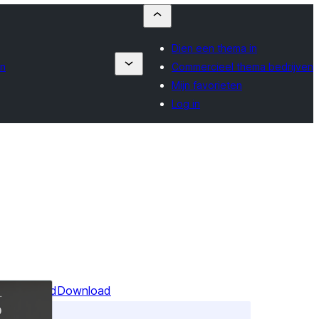
Dien een thema in
en
Commercieel thema bedrijven
Mijn favorieten
Log in
Voorbeeld
Download