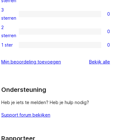
sterren
beoordeling
4
3
0
sterren
0
sterren
beoordeling
3
2
0
sterren
0
sterren
beoordeling
2
1 ster
0
0
sterren
1
beoordeling
beoordelinge
Mijn beoordeling toevoegen
Bekijk alle
sterren
beoordeling
Ondersteuning
Heb je iets te melden? Heb je hulp nodig?
Support forum bekijken
Rapporteer