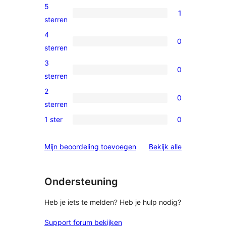
5
1
1
sterren
5
4
0
ster
0
sterren
beoordeling
4
3
0
sterren
0
sterren
beoordeling
3
2
0
sterren
0
sterren
beoordeling
2
1 ster
0
0
sterren
1
beoordeling
beoordelinge
Mijn beoordeling toevoegen
Bekijk alle
sterren
beoordeling
Ondersteuning
Heb je iets te melden? Heb je hulp nodig?
Support forum bekijken