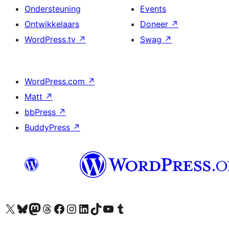
Ondersteuning
Events
Ontwikkelaars
Doneer
↗
WordPress.tv
↗
Swag
↗
WordPress.com
↗
Matt
↗
bbPress
↗
BuddyPress
↗
Bezoek ons X (voorheen Twitter) account
Bezoek onze Bluesky account
Bezoek ons Mastodon account
Bezoek onze Threads account
Onze Facebookpagina bezoeken
Bezoek onze Instagram account
Bezoek onze LinkedIn account
Bezoek onze TikTok account
Bezoek ons YouTube kanaal
Bezoek onze Tumblr account