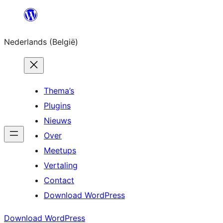
Spring
naar
Nederlands (België)
de
inhoud
Thema’s
Plugins
Nieuws
Over
Meetups
Vertaling
Contact
Download WordPress
Download WordPress