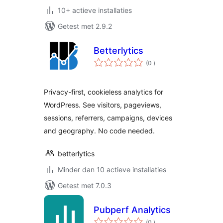
10+ actieve installaties
Getest met 2.9.2
Betterlytics
aantal
(0
)
beoordelingen
Privacy-first, cookieless analytics for
WordPress. See visitors, pageviews,
sessions, referrers, campaigns, devices
and geography. No code needed.
betterlytics
Minder dan 10 actieve installaties
Getest met 7.0.3
Pubperf Analytics
aantal
(0
)