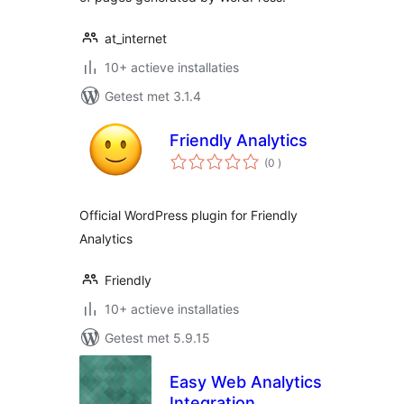
at_internet
10+ actieve installaties
Getest met 3.1.4
Friendly Analytics
aantal
(0
)
beoordelingen
Official WordPress plugin for Friendly
Analytics
Friendly
10+ actieve installaties
Getest met 5.9.15
Easy Web Analytics
Integration