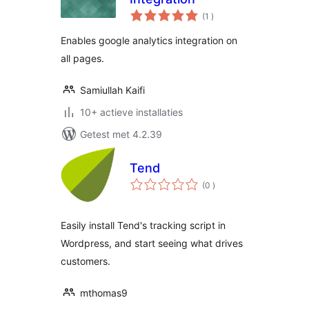
aantal
(1
)
beoordelingen
Enables google analytics integration on
all pages.
Samiullah Kaifi
10+ actieve installaties
Getest met 4.2.39
Tend
aantal
(0
)
beoordelingen
Easily install Tend's tracking script in
Wordpress, and start seeing what drives
customers.
mthomas9