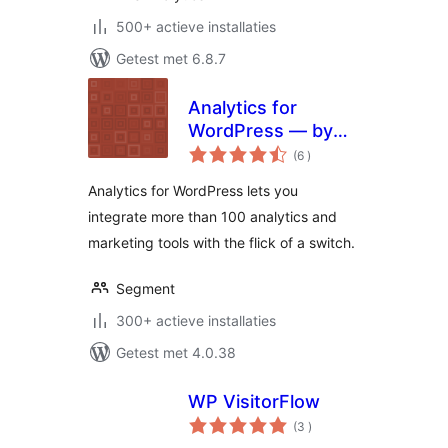
500+ actieve installaties
Getest met 6.8.7
Analytics for
WordPress — by
aantal
Segment
(6
)
beoordelingen
Analytics for WordPress lets you
integrate more than 100 analytics and
marketing tools with the flick of a switch.
Segment
300+ actieve installaties
Getest met 4.0.38
WP VisitorFlow
aantal
(3
)
beoordelingen