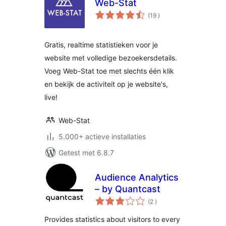
Web-Stat
aantal
(19
)
beoordelingen
Gratis, realtime statistieken voor je
website met volledige bezoekersdetails.
Voeg Web-Stat toe met slechts één klik
en bekijk de activiteit op je website's,
live!
Web-Stat
5.000+ actieve installaties
Getest met 6.8.7
Audience Analytics
– by Quantcast
aantal
(2
)
beoordelingen
Provides statistics about visitors to every