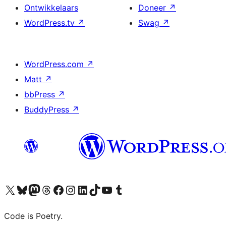
Ontwikkelaars
Doneer
↗
WordPress.tv
↗
Swag
↗
WordPress.com
↗
Matt
↗
bbPress
↗
BuddyPress
↗
Bezoek ons X (voorheen Twitter) account
Bezoek onze Bluesky account
Bezoek ons Mastodon account
Bezoek onze Threads account
Onze Facebookpagina bezoeken
Bezoek onze Instagram account
Bezoek onze LinkedIn account
Bezoek onze TikTok account
Bezoek ons YouTube kanaal
Bezoek onze Tumblr account
Code is Poetry.