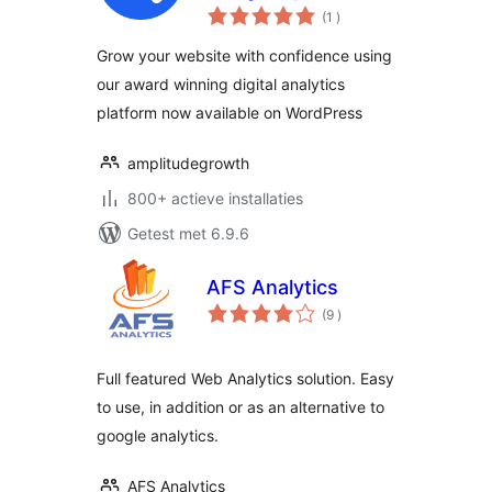
aantal
Replay, A/B testing
(1
)
beoordelingen
and CDP for your
Grow your website with confidence using
website
our award winning digital analytics
platform now available on WordPress
amplitudegrowth
800+ actieve installaties
Getest met 6.9.6
AFS Analytics
aantal
(9
)
beoordelingen
Full featured Web Analytics solution. Easy
to use, in addition or as an alternative to
google analytics.
AFS Analytics