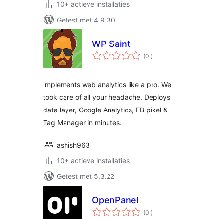
10+ actieve installaties
Getest met 4.9.30
WP Saint
aantal
(0
)
beoordelingen
Implements web analytics like a pro. We
took care of all your headache. Deploys
data layer, Google Analytics, FB pixel &
Tag Manager in minutes.
ashish963
10+ actieve installaties
Getest met 5.3.22
OpenPanel
aantal
(0
)
beoordelingen