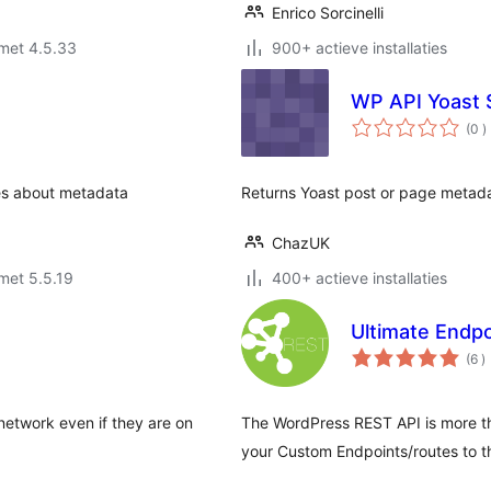
Enrico Sorcinelli
met 4.5.33
900+ actieve installaties
WP API Yoast
a
(0
)
b
es about metadata
Returns Yoast post or page metada
ChazUK
met 5.5.19
400+ actieve installaties
Ultimate Endpo
a
(6
)
b
 network even if they are on
The WordPress REST API is more tha
your Custom Endpoints/routes to t