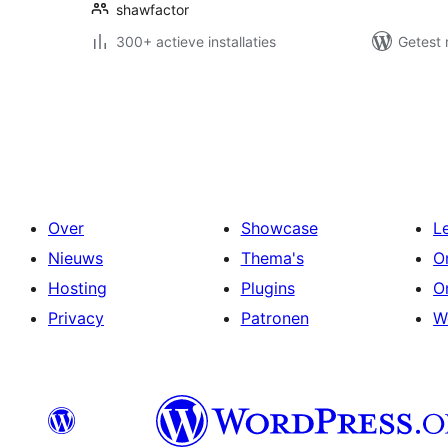
shawfactor
300+ actieve installaties
Getest 
Berichten
paginering
Over
Showcase
L
Nieuws
Thema's
O
Hosting
Plugins
O
Privacy
Patronen
W