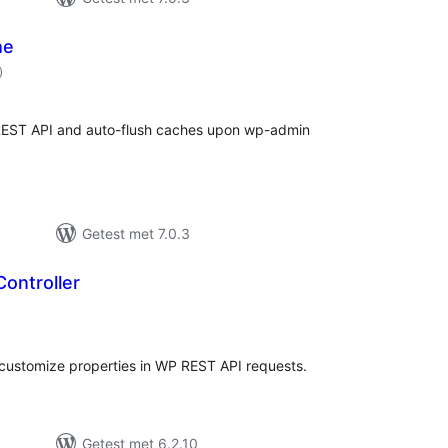
he
aantal
)
beoordelingen
REST API and auto-flush caches upon wp-admin
Getest met 7.0.3
ontroller
aantal
)
beoordelingen
nd customize properties in WP REST API requests.
Getest met 6.2.10