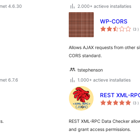
met 4.6.30
2.000+ actieve installaties
WP-CORS
a
(3
)
b
Allows AJAX requests from other sit
CORS standard.
tstephenson
met 6.7.6
1.000+ actieve installaties
REST XML-RPC
a
(3
)
b
s.
REST XML-RPC Data Checker allo
and grant access permissions.