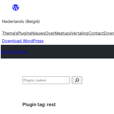
Spring
naar
Nederlands (België)
de
inhoud
Thema’s
Plugins
Nieuws
Over
Meetups
Vertaling
Contact
Down
Download WordPress
Plugin Directory
Zoeken
Plugin tag:
rest