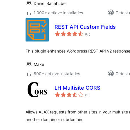
Daniel Bachhuber
1.000+ actieve installaties
Getest 
REST API Custom Fields
aantal
(8
)
beoordelingen
This plugin enhances Wordpress REST API v2 respons
Make
800+ actieve installaties
Getest 
LH Multisite CORS
aantal
(3
)
beoordelingen
Allows AJAX requests from other sites in your multisite
another domain or subdomain