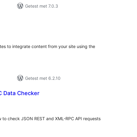
Getest met 7.0.3
antal
eoordelingen
es to integrate content from your site using the
Getest met 6.2.10
 Data Checker
antal
eoordelingen
w to check JSON REST and XML-RPC API requests