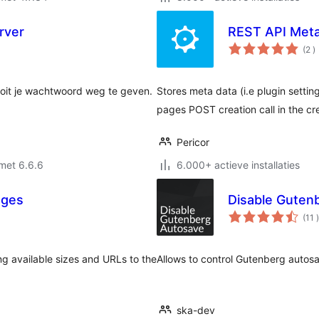
rver
REST API Met
a
(2
)
b
ooit je wachtwoord weg te geven.
Stores meta data (i.e plugin settin
pages POST creation call in the c
Pericor
met 6.6.6
6.000+ actieve installaties
ages
Disable Guten
(11
)
ng available sizes and URLs to the
Allows to control Gutenberg autosa
ska-dev