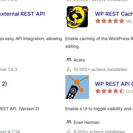
external REST API
WP REST Cac
(42
 easy API integration, allowing
Enable caching of the WordPress 
editing.
Acato
met 7.0.3
10.000+ actieve installaties
 2)
WP REST API C
(12
EST API. (Version 2)
Enable a UI to toggle visibility a
Evan Herman
met 4.7.34
8.000+ actieve installaties