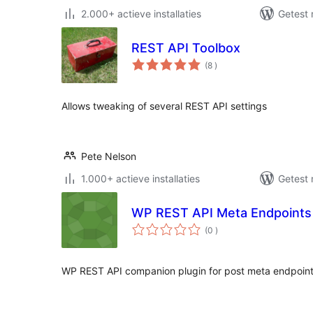
2.000+ actieve installaties
Getest 
REST API Toolbox
aantal
(8
)
beoordelingen
Allows tweaking of several REST API settings
Pete Nelson
1.000+ actieve installaties
Getest 
WP REST API Meta Endpoints
aantal
(0
)
beoordelingen
WP REST API companion plugin for post meta endpoint