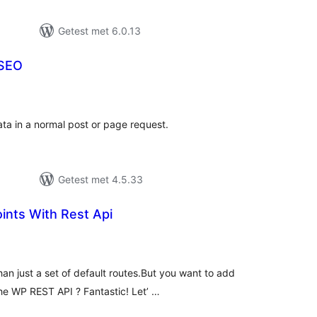
Getest met 6.0.13
 SEO
antal
eoordelingen
ta in a normal post or page request.
Getest met 4.5.33
ints With Rest Api
antal
eoordelingen
n just a set of default routes.But you want to add
he WP REST API ? Fantastic! Let’ …