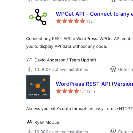
WPGet API – Connect to any 
aantal
(32
)
beoordelingen
Connect any REST API to WordPress. WPGet API enables
you to display API data without any code.
David Anderson / Team Updraft
10.000+ actieve installaties
Getest 
WordPress REST API (Version
aantal
(34
)
beoordelingen
Access your site's data through an easy-to-use HTTP R
Ryan McCue
10.000+ actieve installaties
Getest 