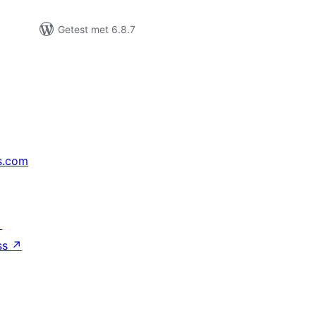
Getest met 6.8.7
s.com
↗
ss
↗