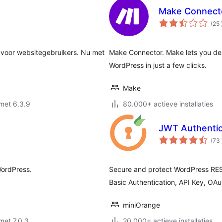
Make Connect
(25
t voor websitegebruikers. Nu met
Make Connector. Make lets you des
WordPress in just a few clicks.
Make
met 6.3.9
80.000+ actieve installaties
JWT Authentic
(73
WordPress.
Secure and protect WordPress RES
Basic Authentication, API Key, OAut
miniOrange
met 7.0.3
20.000+ actieve installaties