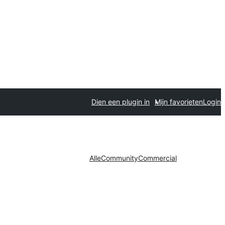
Dien een plugin in
Mijn favorieten
Login
Alle
Community
Commercial