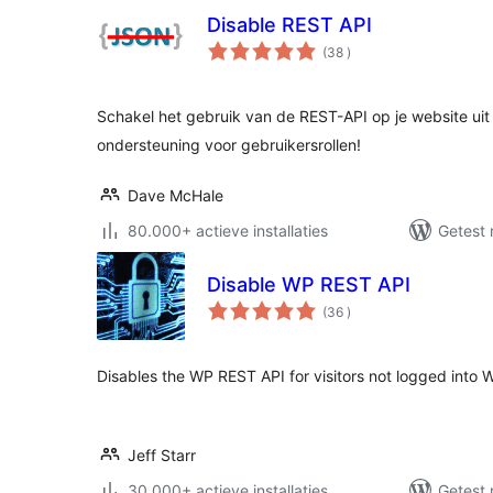
Disable REST API
aantal
(38
)
beoordelingen
Schakel het gebruik van de REST-API op je website ui
ondersteuning voor gebruikersrollen!
Dave McHale
80.000+ actieve installaties
Getest 
Disable WP REST API
aantal
(36
)
beoordelingen
Disables the WP REST API for visitors not logged into 
Jeff Starr
30.000+ actieve installaties
Getest 