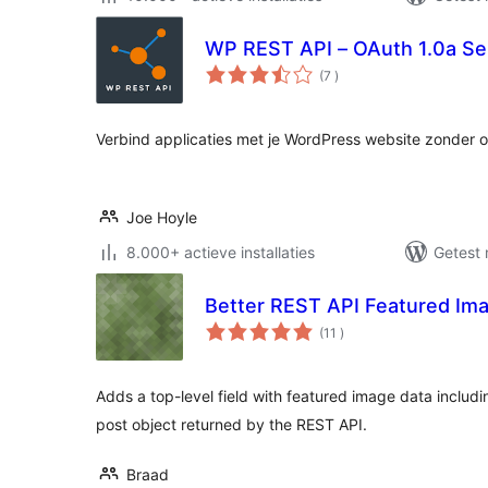
WP REST API – OAuth 1.0a Se
aantal
(7
)
beoordelingen
Verbind applicaties met je WordPress website zonder 
Joe Hoyle
8.000+ actieve installaties
Getest 
Better REST API Featured Im
aantal
(11
)
beoordelingen
Adds a top-level field with featured image data includi
post object returned by the REST API.
Braad