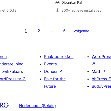
Dipankar Pal
met 6.0.13
300+ actieve installaties
1
2
5
…
Volgende
eren
Raak betrokken
WordPres
ndersteuning
Events
↗
ntwikkelaars
Doneer
↗
Matt
↗
ordPress.tv
↗
Five for the
bbPress
Future
BuddyPre
Nederlands (België)