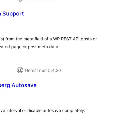
a Support
antal
eoordelingen
gs) from the meta field of a WP REST API posts or
reated page or post meta data.
Getest met 5.4.20
berg Autosave
aantal
beoordelingen
ve interval or disable autosave completely.