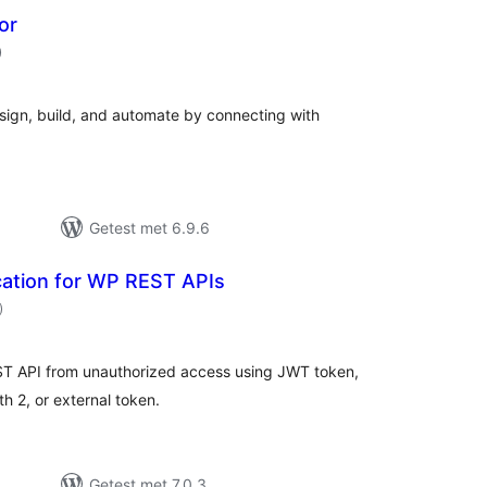
or
aantal
)
beoordelingen
ign, build, and automate by connecting with
Getest met 6.9.6
ation for WP REST APIs
aantal
)
beoordelingen
T API from unauthorized access using JWT token,
h 2, or external token.
Getest met 7.0.3