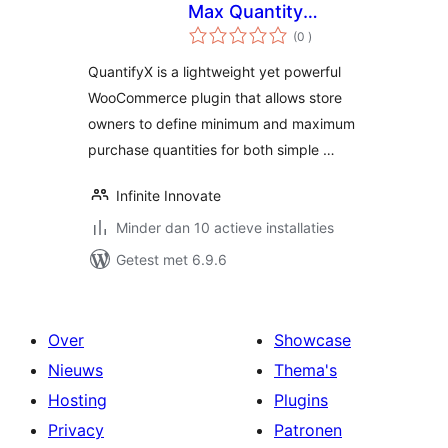
Max Quantity
aantal
Manager for
(0
)
beoordelingen
Products
QuantifyX is a lightweight yet powerful
WooCommerce plugin that allows store
owners to define minimum and maximum
purchase quantities for both simple …
Infinite Innovate
Minder dan 10 actieve installaties
Getest met 6.9.6
Over
Showcase
Nieuws
Thema's
Hosting
Plugins
Privacy
Patronen