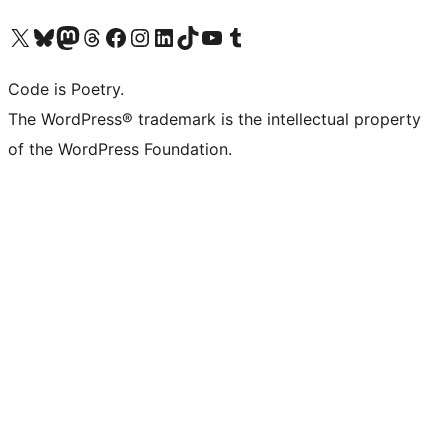
Bezoek ons X (voorheen Twitter) account
Bezoek onze Bluesky account
Bezoek ons Mastodon account
Bezoek onze Threads account
Onze Facebookpagina bezoeken
Bezoek onze Instagram account
Bezoek onze LinkedIn account
Bezoek onze TikTok account
Bezoek ons YouTube kanaal
Bezoek onze Tumblr account
Code is Poetry.
The WordPress® trademark is the intellectual property
of the WordPress Foundation.