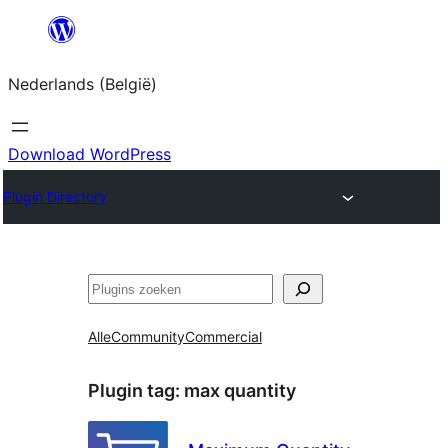
Spring
naar
Nederlands (België)
de
inhoud
Download WordPress
Plugin Directory
Zoeken
Alle
Community
Commercial
Plugin tag:
max quantity