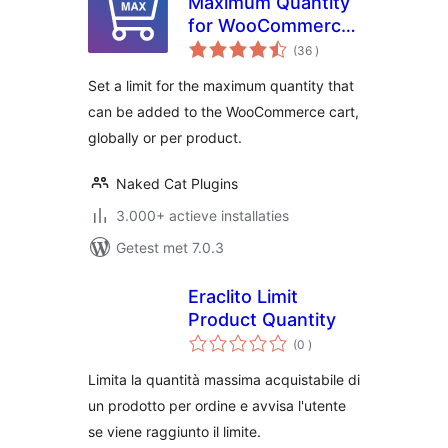
Maximum Quantity
for WooCommerce
aantal
Shops
(36
)
beoordelingen
Set a limit for the maximum quantity that
can be added to the WooCommerce cart,
globally or per product.
Naked Cat Plugins
3.000+ actieve installaties
Getest met 7.0.3
Eraclito Limit
Product Quantity
aantal
(0
)
beoordelingen
Limita la quantità massima acquistabile di
un prodotto per ordine e avvisa l'utente
se viene raggiunto il limite.