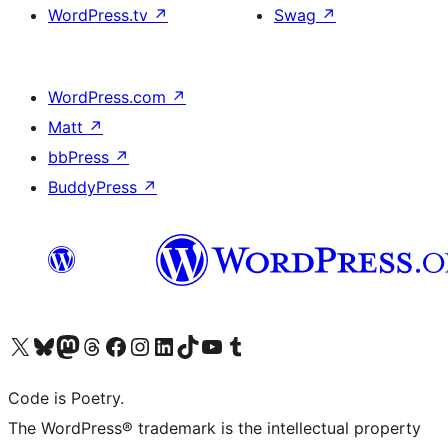
WordPress.tv
↗
Swag
↗
WordPress.com
↗
Matt
↗
bbPress
↗
BuddyPress
↗
Bezoek ons X (voorheen Twitter) account
Bezoek onze Bluesky account
Bezoek ons Mastodon account
Bezoek onze Threads account
Onze Facebookpagina bezoeken
Bezoek onze Instagram account
Bezoek onze LinkedIn account
Bezoek onze TikTok account
Bezoek ons YouTube kanaal
Bezoek onze Tumblr account
Code is Poetry.
The WordPress® trademark is the intellectual property