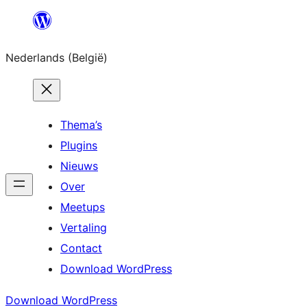
Spring
naar
Nederlands (België)
de
inhoud
Thema’s
Plugins
Nieuws
Over
Meetups
Vertaling
Contact
Download WordPress
Download WordPress