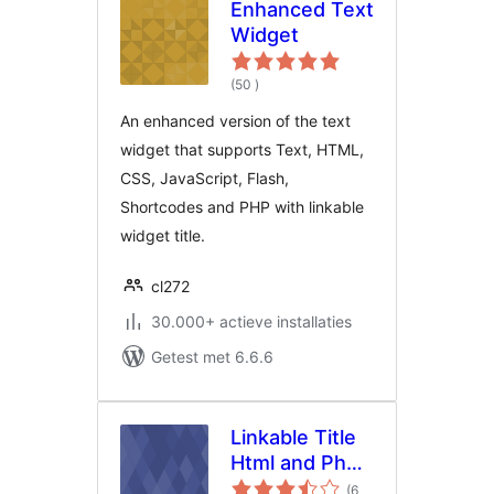
Enhanced Text
Widget
aantal
(50
)
beoordelingen
An enhanced version of the text
widget that supports Text, HTML,
CSS, JavaScript, Flash,
Shortcodes and PHP with linkable
widget title.
cl272
30.000+ actieve installaties
Getest met 6.6.6
Linkable Title
Html and Php
Widget
(6