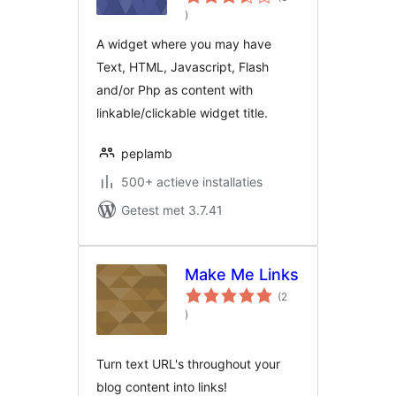
aantal
)
beoordelingen
A widget where you may have
Text, HTML, Javascript, Flash
and/or Php as content with
linkable/clickable widget title.
peplamb
500+ actieve installaties
Getest met 3.7.41
Make Me Links
(2
aantal
)
beoordelingen
Turn text URL's throughout your
blog content into links!