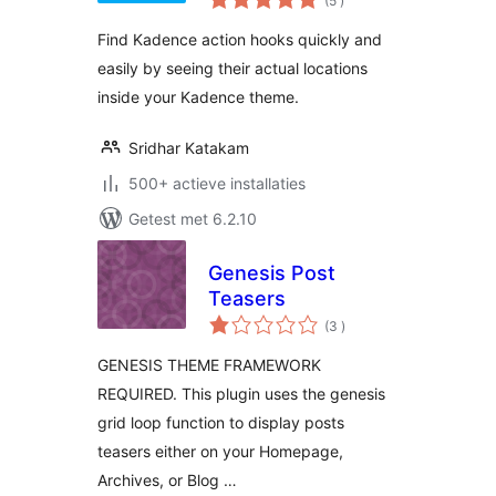
(5
)
beoordelingen
Find Kadence action hooks quickly and
easily by seeing their actual locations
inside your Kadence theme.
Sridhar Katakam
500+ actieve installaties
Getest met 6.2.10
Genesis Post
Teasers
aantal
(3
)
beoordelingen
GENESIS THEME FRAMEWORK
REQUIRED. This plugin uses the genesis
grid loop function to display posts
teasers either on your Homepage,
Archives, or Blog …