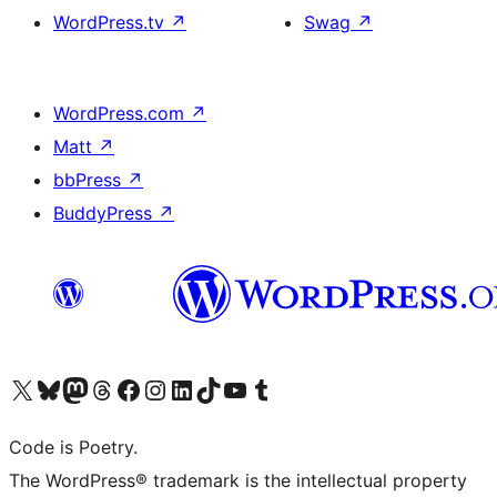
WordPress.tv
↗
Swag
↗
WordPress.com
↗
Matt
↗
bbPress
↗
BuddyPress
↗
Bezoek ons X (voorheen Twitter) account
Bezoek onze Bluesky account
Bezoek ons Mastodon account
Bezoek onze Threads account
Onze Facebookpagina bezoeken
Bezoek onze Instagram account
Bezoek onze LinkedIn account
Bezoek onze TikTok account
Bezoek ons YouTube kanaal
Bezoek onze Tumblr account
Code is Poetry.
The WordPress® trademark is the intellectual property