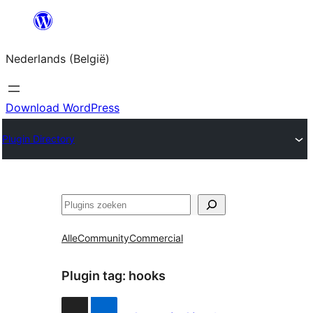
Spring
naar
Nederlands (België)
de
inhoud
Download WordPress
Plugin Directory
Zoeken
Alle
Community
Commercial
Plugin tag:
hooks