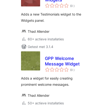
aantal
(0
)
beoordelingen
Adds a new Testimonials widget to the
Widgets panel.
Thad Allender
60+ actieve installaties
Getest met 3.1.4
GPP Welcome
Message Widget
aantal
(0
)
beoordelingen
Adds a widget for easily creating
prominent welcome messages.
Thad Allender
50+ actieve installaties