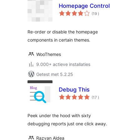
Homepage Control
aantal
(19
)
beoordelingen
Re-order or disable the homepage
components in certain themes.
WooThemes
9.000+ actieve installaties
Getest met 5.2.25
Debug This
aantal
(17
)
beoordelingen
Peek under the hood with sixty
debugging reports just one click away.
Razvan Aldea