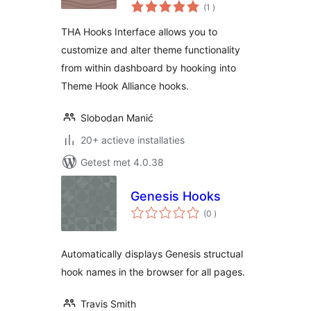
aantal
(1
)
beoordelingen
THA Hooks Interface allows you to
customize and alter theme functionality
from within dashboard by hooking into
Theme Hook Alliance hooks.
Slobodan Manić
20+ actieve installaties
Getest met 4.0.38
Genesis Hooks
aantal
(0
)
beoordelingen
Automatically displays Genesis structual
hook names in the browser for all pages.
Travis Smith