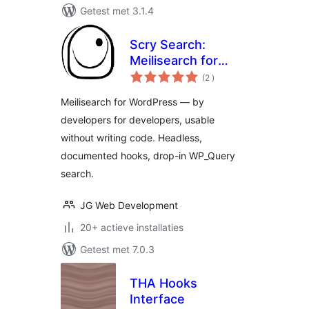
Getest met 3.1.4
Scry Search:
Meilisearch for
aantal
WordPress
(2
)
beoordelingen
Meilisearch for WordPress — by
developers for developers, usable
without writing code. Headless,
documented hooks, drop-in WP_Query
search.
JG Web Development
20+ actieve installaties
Getest met 7.0.3
THA Hooks
Interface