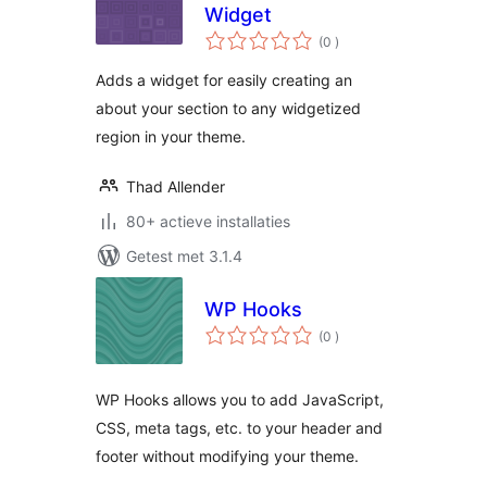
Widget
aantal
(0
)
beoordelingen
Adds a widget for easily creating an
about your section to any widgetized
region in your theme.
Thad Allender
80+ actieve installaties
Getest met 3.1.4
WP Hooks
aantal
(0
)
beoordelingen
WP Hooks allows you to add JavaScript,
CSS, meta tags, etc. to your header and
footer without modifying your theme.