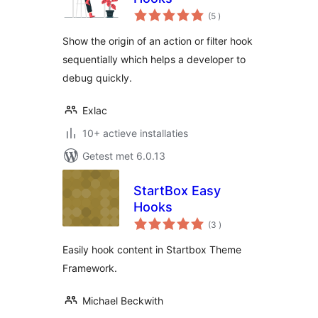
aantal
(5
)
beoordelingen
Show the origin of an action or filter hook
sequentially which helps a developer to
debug quickly.
Exlac
10+ actieve installaties
Getest met 6.0.13
StartBox Easy
Hooks
aantal
(3
)
beoordelingen
Easily hook content in Startbox Theme
Framework.
Michael Beckwith