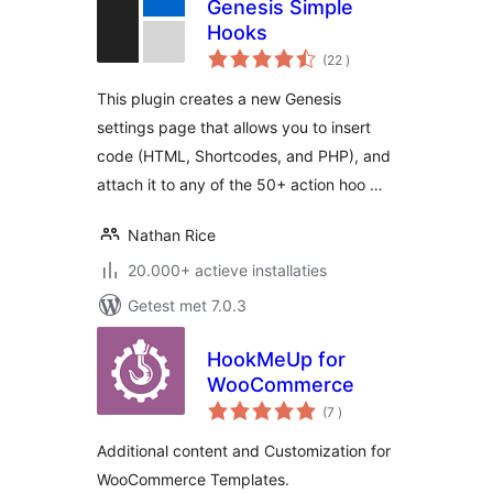
Genesis Simple
Hooks
aantal
(22
)
beoordelingen
This plugin creates a new Genesis
settings page that allows you to insert
code (HTML, Shortcodes, and PHP), and
attach it to any of the 50+ action hoo …
Nathan Rice
20.000+ actieve installaties
Getest met 7.0.3
HookMeUp for
WooCommerce
aantal
(7
)
beoordelingen
Additional content and Customization for
WooCommerce Templates.