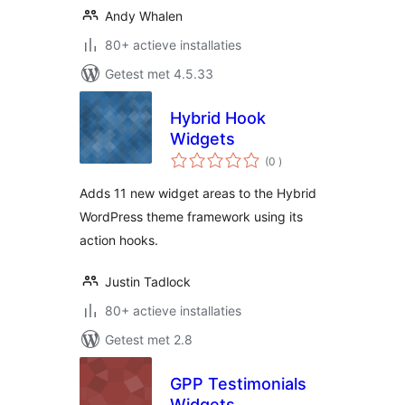
Andy Whalen
80+ actieve installaties
Getest met 4.5.33
Hybrid Hook
Widgets
aantal
(0
)
beoordelingen
Adds 11 new widget areas to the Hybrid
WordPress theme framework using its
action hooks.
Justin Tadlock
80+ actieve installaties
Getest met 2.8
GPP Testimonials
Widgets