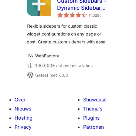
Custom Sidebars –
Dynamic Sidebar
aantal
Classic Widget
(1.028
)
beoordelingen
Area Manager
Flexible sidebars for custom classic
widget configurations on any page or
post. Create custom sidebars with ease!
WebFactory
100.000+ actieve installaties
Getest met 7.0.3
Over
Showcase
Nieuws
Thema's
Hosting
Plugins
Privacy
Patronen