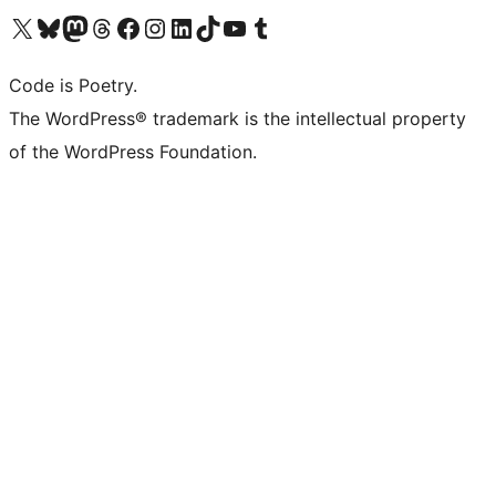
Bezoek ons X (voorheen Twitter) account
Bezoek onze Bluesky account
Bezoek ons Mastodon account
Bezoek onze Threads account
Onze Facebookpagina bezoeken
Bezoek onze Instagram account
Bezoek onze LinkedIn account
Bezoek onze TikTok account
Bezoek ons YouTube kanaal
Bezoek onze Tumblr account
Code is Poetry.
The WordPress® trademark is the intellectual property
of the WordPress Foundation.