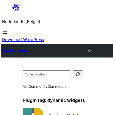
Spring
naar
Nederlands (België)
de
inhoud
Download WordPress
Plugin Directory
Zoeken
Alle
Community
Commercial
Plugin tag:
dynamic widgets