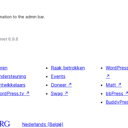
mation to the admin bar.
 met 6.9.6
eren
Raak betrokken
WordPres
ndersteuning
Events
↗
ntwikkelaars
Doneer
↗
Matt
↗
ordPress.tv
↗
Swag
↗
bbPress
BuddyPre
Nederlands (België)