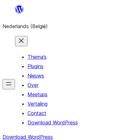
Spring
naar
Nederlands (België)
de
inhoud
Thema’s
Plugins
Nieuws
Over
Meetups
Vertaling
Contact
Download WordPress
Download WordPress