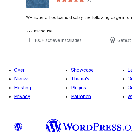
(1
)
beoordelingen
WP Extend Toolbar is display the following page infor
michouse
100+ actieve installaties
Getest
Over
Showcase
L
Nieuws
Thema's
O
Hosting
Plugins
O
Privacy
Patronen
W