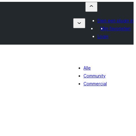
Dien een plugin in
Mijn favorieten
Login
Alle
Community
Commercial