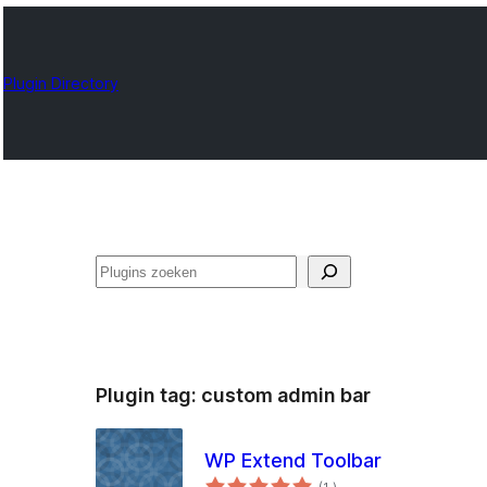
Plugin Directory
Zoeken
Plugin tag:
custom admin bar
WP Extend Toolbar
aantal