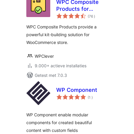
WPC Composite
Products for
aantal
WooCommerce
(76
)
beoordelingen
WPC Composite Products provide a
powerful kit-building solution for
WooCommerce store.
WPClever
9.000+ actieve installaties
Getest met 7.0.3
WP Component
aantal
(1
)
beoordelingen
WP Component enable modular
components for created beautiful
content with custom fields