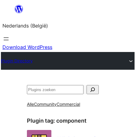
Spring
naar
Nederlands (België)
de
inhoud
Download WordPress
Plugin Directory
Zoeken
Alle
Community
Commercial
Plugin tag:
component