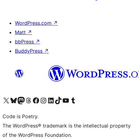
WordPress.com
↗
Matt
↗
bbPress
↗
BuddyPress
↗
Bezoek ons X (voorheen Twitter) account
Bezoek onze Bluesky account
Bezoek ons Mastodon account
Bezoek onze Threads account
Onze Facebookpagina bezoeken
Bezoek onze Instagram account
Bezoek onze LinkedIn account
Bezoek onze TikTok account
Bezoek ons YouTube kanaal
Bezoek onze Tumblr account
Code is Poetry.
The WordPress® trademark is the intellectual property
of the WordPress Foundation.