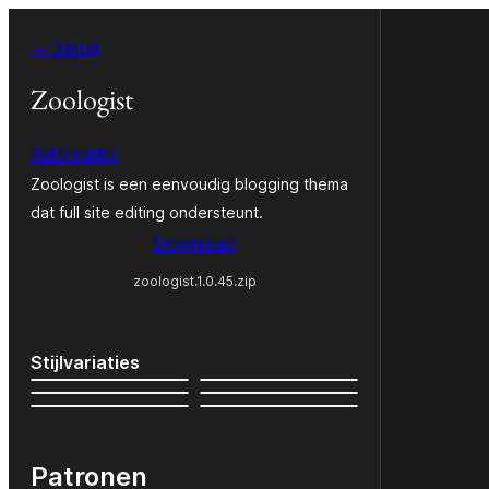
Spring
← Terug
naar
de
Zoologist
inhoud
Automattic
Zoologist is een eenvoudig blogging thema
dat full site editing ondersteunt.
Download
zoologist.1.0.45.zip
Stijlvariaties
Patronen