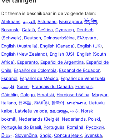
Vertalingen
Dit thema is beschikbaar in de volgende talen:
Afrikaans
,
العربية
,
Asturianu
,
Български
,
བོད་ཡིག
,
Bosanski
,
Català
,
Čeština
,
Cymraeg
,
Deutsch
(Schweiz)
,
Deutsch
,
Dolnoserbšćina
,
Ελληνικά
,
English (Australia)
,
English (Canada)
,
English (UK)
,
English (New Zealand)
,
English (US)
,
English (South
Africa)
,
Esperanto
,
Español de Argentina
,
Español de
Chile
,
Español de Colombia
,
Español de Ecuador
,
Español
,
Español de México
,
Español de Venezuela
,
فارسی
,
Suomi
,
Français du Canada
,
Français
,
Gàidhlig
,
Galego
,
Hrvatski
,
Hornjoserbšćina
,
Magyar
,
Italiano
,
日本語
,
ភាសាខ្មែរ
,
한국어
,
ພາສາລາວ
,
Lietuvių
kalba
,
Latviešu valoda
,
മലയാളം
,
मराठी
,
Norsk
bokmål
,
Nederlands (België)
,
Nederlands
,
Polski
,
Português do Brasil
,
Português
,
Română
,
Русский
,
සිංහල
,
Slovenčina
,
Shqip
,
Српски језик
,
Svenska
,