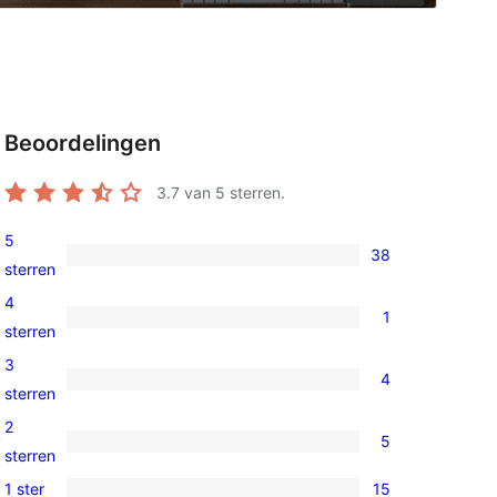
Beoordelingen
3.7
van 5 sterren.
5
38
38
sterren
5
4
1
sterren
1
sterren
beoordeling
4
3
4
ster
4
sterren
beoordeling
3
2
, 
5
sterren
5
sterren
beoordeling
2
1 ster
15