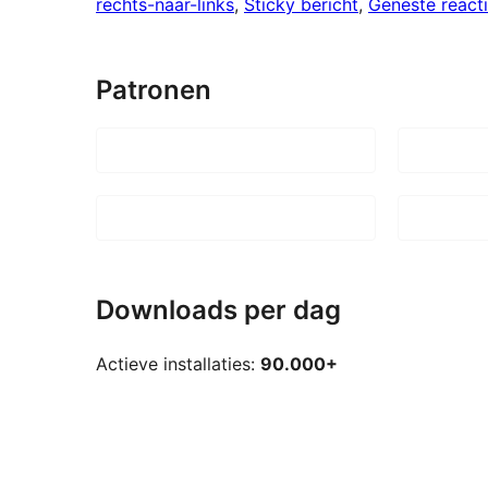
rechts-naar-links
, 
Sticky bericht
, 
Geneste react
Patronen
Downloads per dag
Actieve installaties:
90.000+