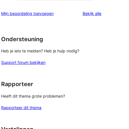
15
sterren
1
beoordeling
beoordelingen
Mijn beoordeling toevoegen
Bekijk alle
sterren
beoordeling
Ondersteuning
Heb je iets te melden? Heb je hulp nodig?
Support forum bekijken
Rapporteer
Heeft dit thema grote problemen?
Rapporteer dit thema