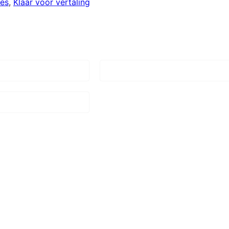
ies
, 
Klaar voor vertaling