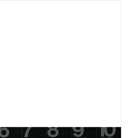
Community thema
Dit thema wordt ontwikkeld en ondersteund door
een gemeenschap.
Voorbeeld
Download
Versie
3.3
Laatst bijgewerkt
20 mei 2026
Actieve installaties
90.000+
WordPress versie
4.7
PHP versie
5.2.4
Thema homepage