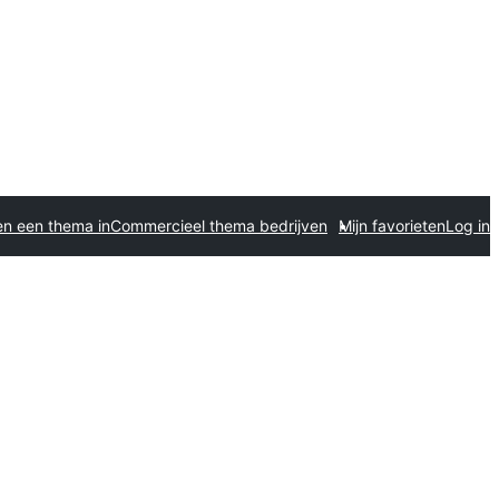
en een thema in
Commercieel thema bedrijven
Mijn favorieten
Log in