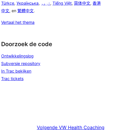
Türkçe
,
Українська
,
اردو
,
Tiếng Việt
,
简体中文
,
香港
中文
, en
繁體中文
.
Vertaal het thema
Doorzoek de code
Ontwikkelingslog
Subversie repository
In Trac bekijken
Trac tickets
Volgende
VW Health Coaching