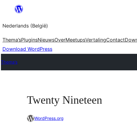
Spring
naar
Nederlands (België)
de
inhoud
Thema’s
Plugins
Nieuws
Over
Meetups
Vertaling
Contact
Down
Download WordPress
Thema’s
Twenty Nineteen
WordPress.org