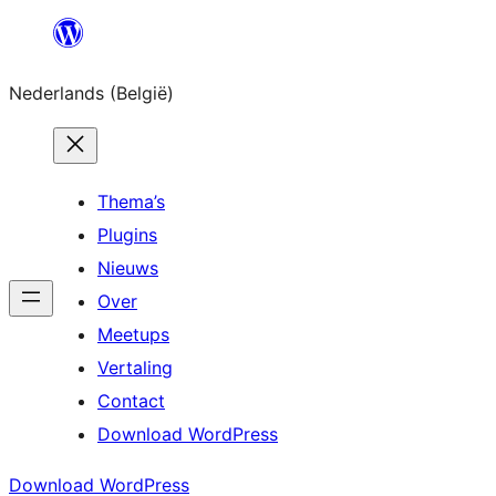
Spring
naar
Nederlands (België)
de
inhoud
Thema’s
Plugins
Nieuws
Over
Meetups
Vertaling
Contact
Download WordPress
Download WordPress