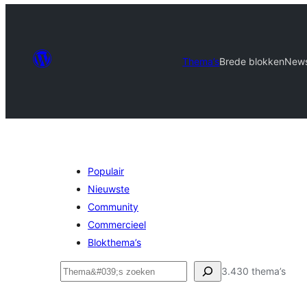
Thema’s
Brede blokken
New
Populair
Nieuwste
Community
Commercieel
Blokthema’s
Zoeken
3.430 thema’s