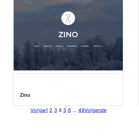
Zino
Vorige
1
2
3
4
5
6
…
49
Volgende