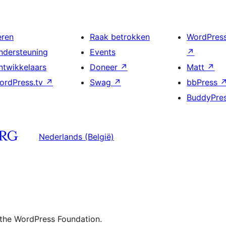
eren
Raak betrokken
WordPres
ndersteuning
Events
↗
ntwikkelaars
Doneer
↗
Matt
↗
ordPress.tv
↗
Swag
↗
bbPress
BuddyPre
Nederlands (België)
 the WordPress Foundation.