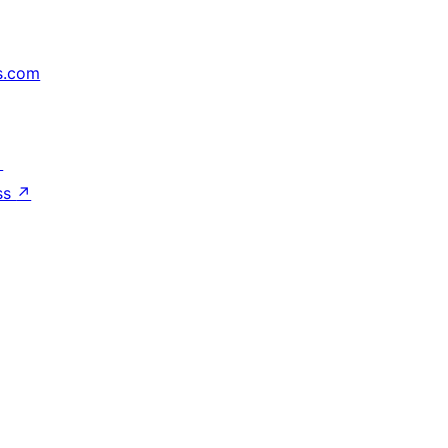
s.com
↗
ss
↗