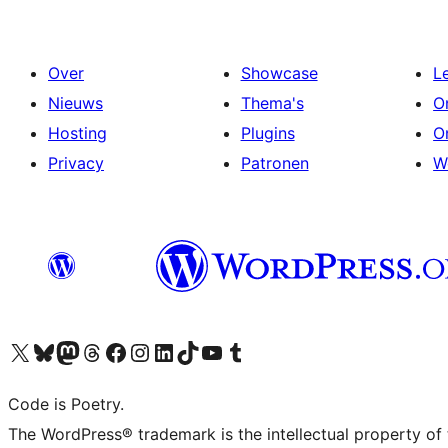
Over
Showcase
L
Nieuws
Thema's
O
Hosting
Plugins
O
Privacy
Patronen
W
Bezoek ons X (voorheen Twitter) account
Bezoek onze Bluesky account
Bezoek ons Mastodon account
Bezoek onze Threads account
Onze Facebookpagina bezoeken
Bezoek onze Instagram account
Bezoek onze LinkedIn account
Bezoek onze TikTok account
Bezoek ons YouTube kanaal
Bezoek onze Tumblr account
Code is Poetry.
The WordPress® trademark is the intellectual property of