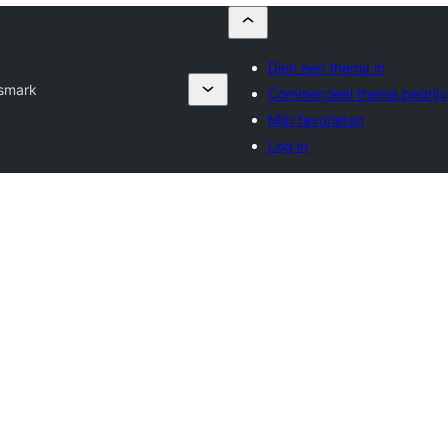
Dien een thema in
smark
Commercieel thema bedrij
Mijn favorieten
Log in