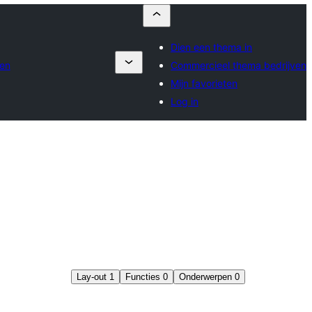
Dien een thema in
ven
Commercieel thema bedrijven
Mijn favorieten
Log in
Lay-out
1
Functies
0
Onderwerpen
0