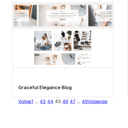
Graceful Elegance Blog
Vorige
1
…
43
44
45
46
47
…
49
Volgende