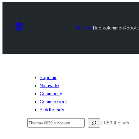
Thema’s
Drie kolommen
Roboti
Populair
Nieuwste
Community
Commercieel
Blokthema’s
Zoeken
3.059 thema’s