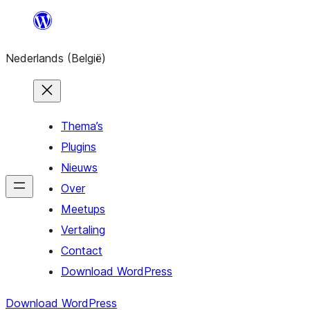
Spring
naar
Nederlands (België)
de
inhoud
Thema’s
Plugins
Nieuws
Over
Meetups
Vertaling
Contact
Download WordPress
Download WordPress