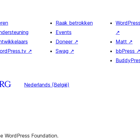
eren
Raak betrokken
WordPres
ndersteuning
Events
↗
ntwikkelaars
Doneer
↗
Matt
↗
ordPress.tv
↗
Swag
↗
bbPress
BuddyPre
Nederlands (België)
the WordPress Foundation.