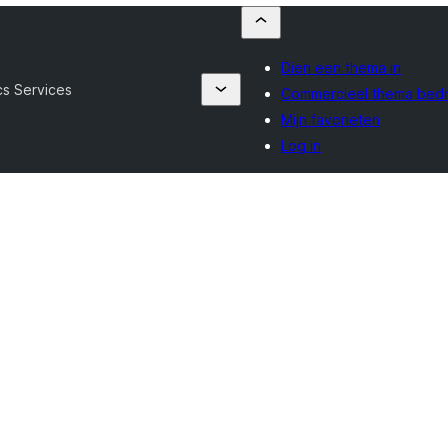
Dien een thema in
cs Services
Commercieel thema bedr
Mijn favorieten
Log in