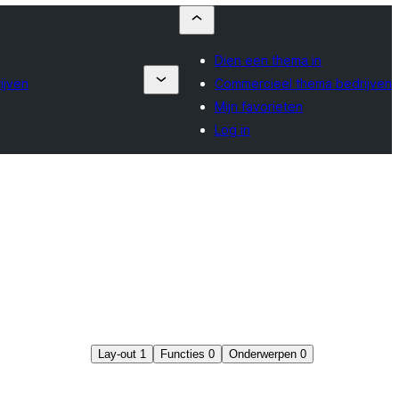
Dien een thema in
ijven
Commercieel thema bedrijven
Mijn favorieten
Log in
Lay-out
1
Functies
0
Onderwerpen
0