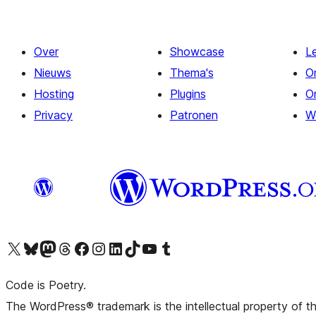
Over
Showcase
L
Nieuws
Thema's
O
Hosting
Plugins
O
Privacy
Patronen
W
Bezoek ons X (voorheen Twitter) account
Bezoek onze Bluesky account
Bezoek ons Mastodon account
Bezoek onze Threads account
Onze Facebookpagina bezoeken
Bezoek onze Instagram account
Bezoek onze LinkedIn account
Bezoek onze TikTok account
Bezoek ons YouTube kanaal
Bezoek onze Tumblr account
Code is Poetry.
The WordPress® trademark is the intellectual property of 