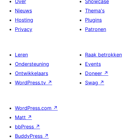
Over
Showcase
Nieuws
Thema's
Hosting
Plugins
Privacy
Patronen
Leren
Raak betrokken
Ondersteuning
Events
Ontwikkelaars
Doneer
↗
WordPress.tv
↗
Swag
↗
WordPress.com
↗
Matt
↗
bbPress
↗
BuddyPress
↗