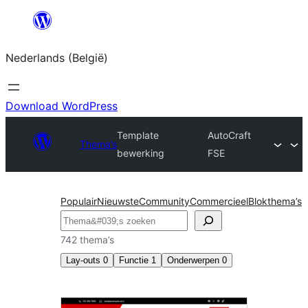
Spring
naar
Nederlands (België)
de
inhoud
Download WordPress
Template
AutoCraft
Thema’s
bewerking
FSE
Populair
Nieuwste
Community
Commercieel
Blokthema’s
Zoeken
742 thema’s
Lay-outs
0
Functie
1
Onderwerpen
0
Template