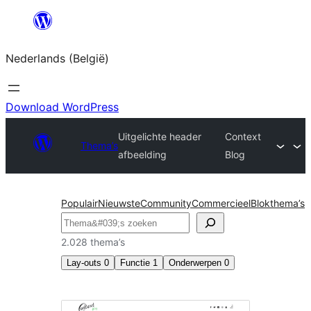
Spring
naar
Nederlands (België)
de
inhoud
Download WordPress
Uitgelichte header
Context
Thema’s
afbeelding
Blog
Populair
Nieuwste
Community
Commercieel
Blokthema’s
Zoeken
2.028 thema’s
Lay-outs
0
Functie
1
Onderwerpen
0
Uitgelichte