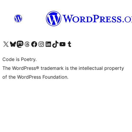
Bezoek ons X (voorheen Twitter) account
Bezoek onze Bluesky account
Bezoek ons Mastodon account
Bezoek onze Threads account
Onze Facebookpagina bezoeken
Bezoek onze Instagram account
Bezoek onze LinkedIn account
Bezoek onze TikTok account
Bezoek ons YouTube kanaal
Bezoek onze Tumblr account
Code is Poetry.
The WordPress® trademark is the intellectual property
of the WordPress Foundation.