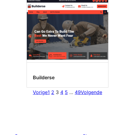
Builderse
Vorige
1
2
3
4
5
…
49
Volgende