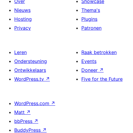
Over
Showcase
Nieuws
Thema's
Hosting
Plugins
Privacy
Patronen
Leren
Raak betrokken
Ondersteuning
Events
Ontwikkelaars
Doneer
↗
WordPress.tv
↗
Five for the Future
WordPress.com
↗
Matt
↗
bbPress
↗
BuddyPress
↗