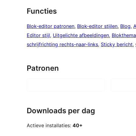
Functies
Blok-editor patronen
, 
Blok-editor stijlen
, 
Blog
, 
A
Editor stijl
, 
Uitgelichte afbeeldingen
, 
Blokthema
schrijfrichting rechts-naar-links
, 
Sticky bericht
, 
Patronen
Downloads per dag
Actieve installaties:
40+