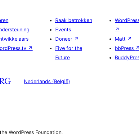
eren
Raak betrokken
WordPres
ndersteuning
Events
↗
ntwikkelaars
Doneer
↗
Matt
↗
ordPress.tv
↗
Five for the
bbPress
Future
BuddyPre
Nederlands (België)
 the WordPress Foundation.