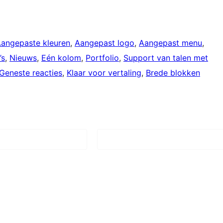
angepaste kleuren
, 
Aangepast logo
, 
Aangepast menu
, 
’s
, 
Nieuws
, 
Eén kolom
, 
Portfolio
, 
Support van talen met
Geneste reacties
, 
Klaar voor vertaling
, 
Brede blokken