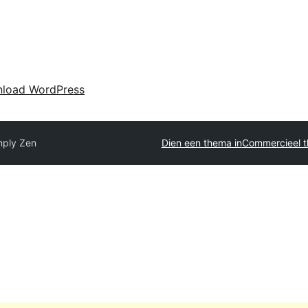
load WordPress
mply Zen
Dien een thema in
Commercieel t