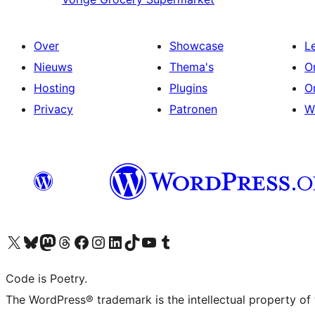
Over
Showcase
L
Nieuws
Thema's
O
Hosting
Plugins
O
Privacy
Patronen
W
Bezoek ons X (voorheen Twitter) account
Bezoek onze Bluesky account
Bezoek ons Mastodon account
Bezoek onze Threads account
Onze Facebookpagina bezoeken
Bezoek onze Instagram account
Bezoek onze LinkedIn account
Bezoek onze TikTok account
Bezoek ons YouTube kanaal
Bezoek onze Tumblr account
Code is Poetry.
The WordPress® trademark is the intellectual property of