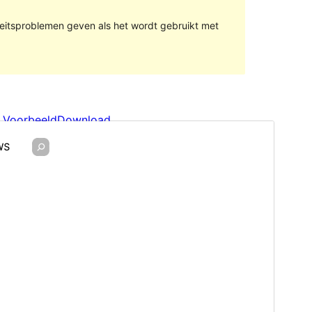
teitsproblemen geven als het wordt gebruikt met
Voorbeeld
Download
Versie
1.14
Laatst bijgewerkt
21 december 2023
Actieve installaties
40+
WordPress versie
6.1
PHP versie
5.6
Thema homepage