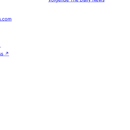
s.com
↗
ss
↗