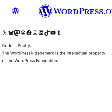
Bezoek ons X (voorheen Twitter) account
Bezoek onze Bluesky account
Bezoek ons Mastodon account
Bezoek onze Threads account
Onze Facebookpagina bezoeken
Bezoek onze Instagram account
Bezoek onze LinkedIn account
Bezoek onze TikTok account
Bezoek ons YouTube kanaal
Bezoek onze Tumblr account
Code is Poetry.
The WordPress® trademark is the intellectual property
of the WordPress Foundation.