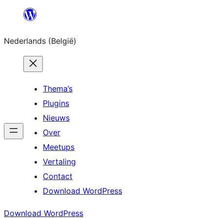
Spring
naar
Nederlands (België)
de
inhoud
Thema’s
Plugins
Nieuws
Over
Meetups
Vertaling
Contact
Download WordPress
Download WordPress