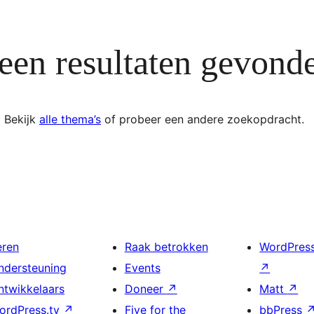
een resultaten gevond
Bekijk
alle thema’s
of probeer een andere zoekopdracht.
eren
Raak betrokken
WordPres
ndersteuning
Events
↗
ntwikkelaars
Doneer
↗
Matt
↗
ordPress.tv
↗
Five for the
bbPress