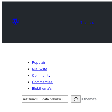
Thema’s
Populair
Nieuwste
Community
Commercieel
Blokthema’s
Zoeken
0 thema’s