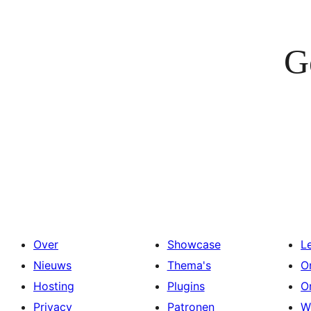
G
Over
Showcase
L
Nieuws
Thema's
O
Hosting
Plugins
O
Privacy
Patronen
W