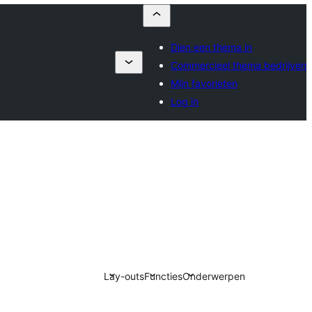
Dien een thema in
Commercieel thema bedrijven
Mijn favorieten
Log in
Lay-outs
Functies
Onderwerpen