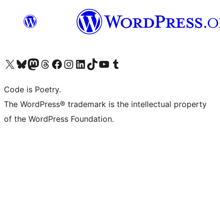
Bezoek ons X (voorheen Twitter) account
Bezoek onze Bluesky account
Bezoek ons Mastodon account
Bezoek onze Threads account
Onze Facebookpagina bezoeken
Bezoek onze Instagram account
Bezoek onze LinkedIn account
Bezoek onze TikTok account
Bezoek ons YouTube kanaal
Bezoek onze Tumblr account
Code is Poetry.
The WordPress® trademark is the intellectual property
of the WordPress Foundation.