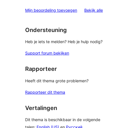
sterren
1
beoordeling
beoordelinge
Mijn beoordeling toevoegen
Bekijk alle
ster
beoordeling
Ondersteuning
Heb je iets te melden? Heb je hulp nodig?
Support forum bekijken
Rapporteer
Heeft dit thema grote problemen?
Rapporteer dit thema
Vertalingen
Dit thema is beschikbaar in de volgende
talen:
English (US)
en
Русский
.