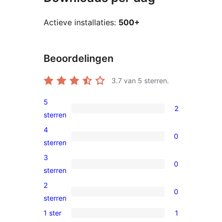
Actieve installaties:
500+
Beoordelingen
3.7
van 5 sterren.
5
2
2
sterren
5
4
0
sterren
0
sterren
beoordeling
4
3
0
sterren
0
sterren
beoordeling
3
2
0
sterren
0
sterren
beoordeling
2
1 ster
1
1