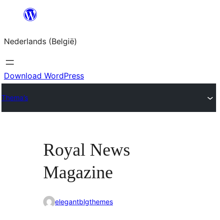
Spring
naar
Nederlands (België)
de
inhoud
Download WordPress
Thema’s
Royal News
Magazine
elegantblgthemes