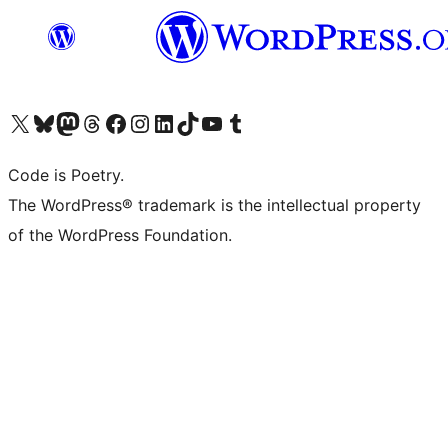
Bezoek ons X (voorheen Twitter) account
Bezoek onze Bluesky account
Bezoek ons Mastodon account
Bezoek onze Threads account
Onze Facebookpagina bezoeken
Bezoek onze Instagram account
Bezoek onze LinkedIn account
Bezoek onze TikTok account
Bezoek ons YouTube kanaal
Bezoek onze Tumblr account
Code is Poetry.
The WordPress® trademark is the intellectual property
of the WordPress Foundation.