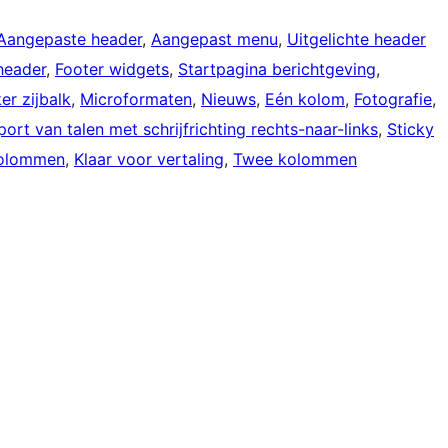
Aangepaste header
, 
Aangepast menu
, 
Uitgelichte header
header
, 
Footer widgets
, 
Startpagina berichtgeving
, 
er zijbalk
, 
Microformaten
, 
Nieuws
, 
Eén kolom
, 
Fotografie
, 
ort van talen met schrijfrichting rechts-naar-links
, 
Sticky
kolommen
, 
Klaar voor vertaling
, 
Twee kolommen