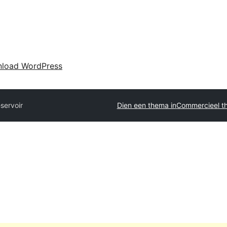
load WordPress
servoir
Dien een thema in
Commercieel t