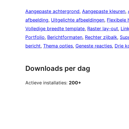
Aangepaste achtergrond
, 
Aangepaste kleuren
, 
afbeelding
, 
Uitgelichte afbeeldingen
, 
Flexibele 
Volledige breedte template
, 
Raster lay-out
, 
Link
Portfolio
, 
Berichtformaten
, 
Rechter zijbalk
, 
Supp
bericht
, 
Thema opties
, 
Geneste reacties
, 
Drie 
Downloads per dag
Actieve installaties:
200+