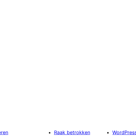
eren
Raak betrokken
WordPres