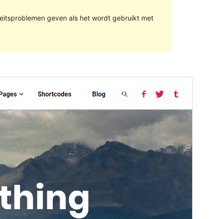
teitsproblemen geven als het wordt gebruikt met
Voorbeeld
Download
Dit is een subthema van
Fluida
.
Versie
1.1.2
Laatst bijgewerkt
26 mei 2020
Actieve installaties
200+
PHP versie
5.3
Thema homepage