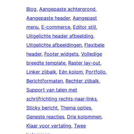
Blog
, 
Aangepaste achtergrond
, 
Aangepaste header
, 
Aangepast
menu
, 
E-commerce
, 
Editor stijl
, 
Uitgelichte header afbeelding
, 
Uitgelichte afbeeldingen
, 
Flexibele
header
, 
Footer widgets
, 
Volledige
breedte template
, 
Raster lay-out
, 
Linker zijbalk
, 
Eén kolom
, 
Portfolio
, 
Berichtformaten
, 
Rechter zijbalk
, 
Support van talen met
schrijfrichting rechts-naar-links
, 
Sticky bericht
, 
Thema opties
, 
Geneste reacties
, 
Drie kolommen
, 
Klaar voor vertaling
, 
Twee