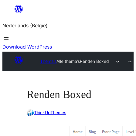
Spring
naar
Nederlands (België)
de
inhoud
Download WordPress
Thema’s
Alle thema’s
Renden Boxed
Renden Boxed
ThinkUpThemes