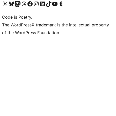
Bezoek ons X (voorheen Twitter) account
Bezoek onze Bluesky account
Bezoek ons Mastodon account
Bezoek onze Threads account
Onze Facebookpagina bezoeken
Bezoek onze Instagram account
Bezoek onze LinkedIn account
Bezoek onze TikTok account
Bezoek ons YouTube kanaal
Bezoek onze Tumblr account
Code is Poetry.
The WordPress® trademark is the intellectual property
of the WordPress Foundation.