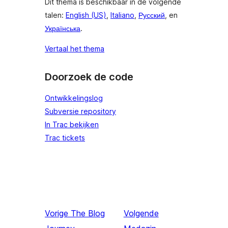
Dit thema is beschikbaar in de volgende
talen:
English (US)
,
Italiano
,
Русский
, en
Українська
.
Vertaal het thema
Doorzoek de code
Ontwikkelingslog
Subversie repository
In Trac bekijken
Trac tickets
Vorige
The Blog
Volgende