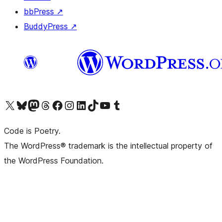
bbPress
↗
BuddyPress
↗
Bezoek ons X (voorheen Twitter) account
Bezoek onze Bluesky account
Bezoek ons Mastodon account
Bezoek onze Threads account
Onze Facebookpagina bezoeken
Bezoek onze Instagram account
Bezoek onze LinkedIn account
Bezoek onze TikTok account
Bezoek ons YouTube kanaal
Bezoek onze Tumblr account
Code is Poetry.
The WordPress® trademark is the intellectual property of
the WordPress Foundation.