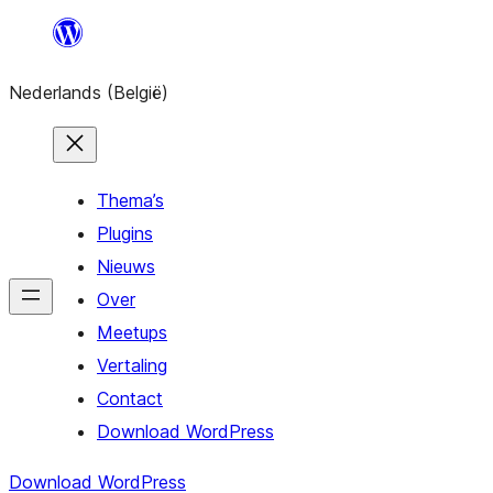
Spring
naar
Nederlands (België)
de
inhoud
Thema’s
Plugins
Nieuws
Over
Meetups
Vertaling
Contact
Download WordPress
Download WordPress