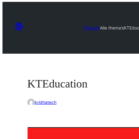
Thema’s
Alle thema’s
KTEduc
KTEducation
kridhatech