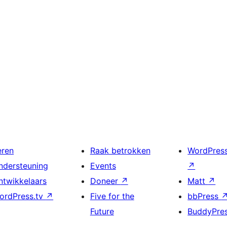
eren
Raak betrokken
WordPres
ndersteuning
Events
↗
ntwikkelaars
Doneer
↗
Matt
↗
ordPress.tv
↗
Five for the
bbPress
Future
BuddyPre