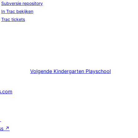
Subversie repository
In Trac bekijken
Trac tickets
Volgende
Kindergarten Playschool
s.com
↗
ss
↗