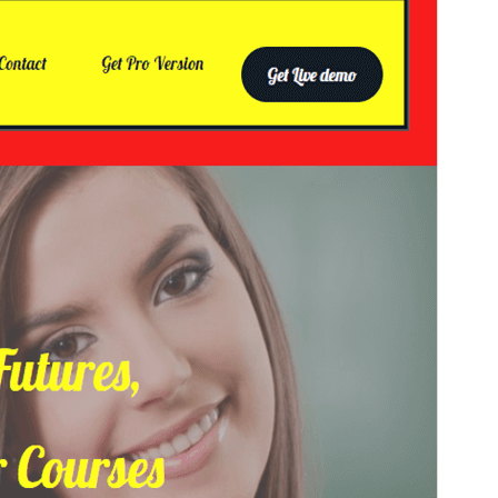
Versie
1.1
Laatst bijgewerkt
20 augustus 2024
Actieve installaties
Minder dan 10
WordPress versie
6.0
PHP versie
5.6