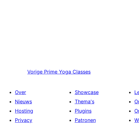
Vorige
Prime Yoga Classes
Over
Showcase
L
Nieuws
Thema's
O
Hosting
Plugins
O
Privacy
Patronen
W