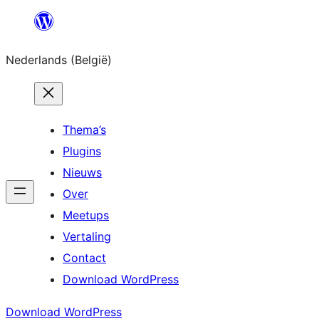
Spring
naar
Nederlands (België)
de
inhoud
Thema’s
Plugins
Nieuws
Over
Meetups
Vertaling
Contact
Download WordPress
Download WordPress