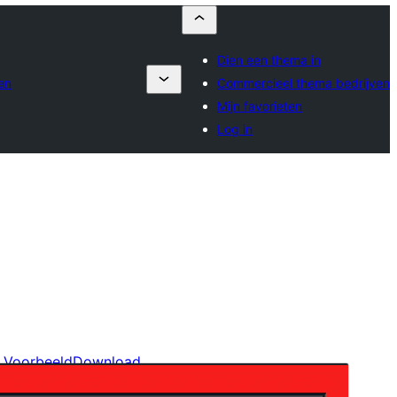
Dien een thema in
en
Commercieel thema bedrijven
Mijn favorieten
Log in
Voorbeeld
Download