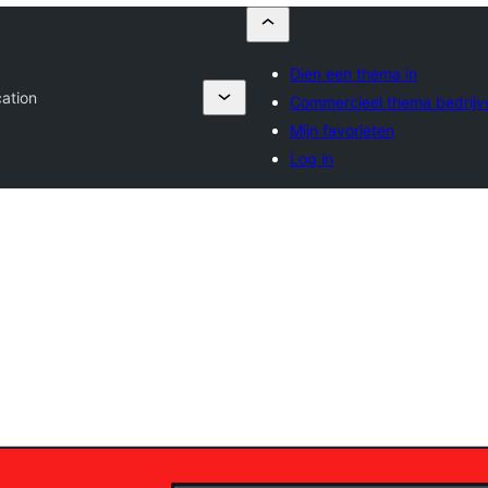
Dien een thema in
ation
Commercieel thema bedrijv
Mijn favorieten
Log in