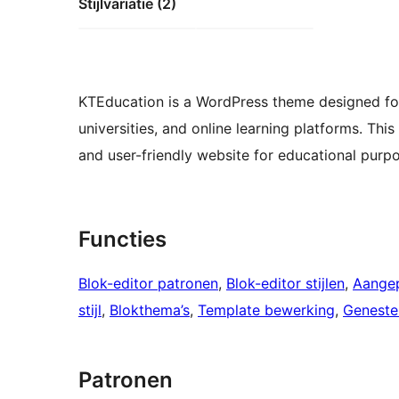
Stijlvariatie (2)
KTEducation is a WordPress theme designed for 
universities, and online learning platforms. Thi
and user-friendly website for educational purp
Functies
Blok-editor patronen
, 
Blok-editor stijlen
, 
Aangep
stijl
, 
Blokthema’s
, 
Template bewerking
, 
Geneste
Patronen