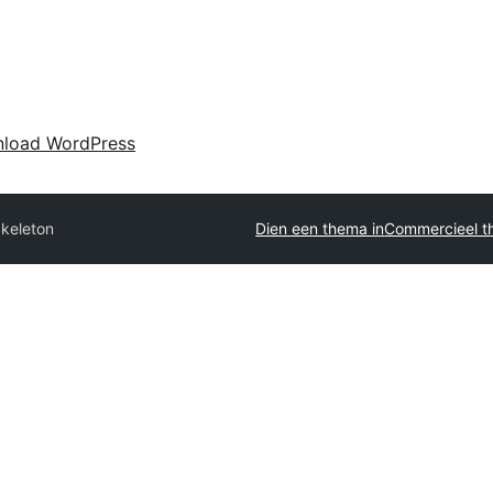
load WordPress
keleton
Dien een thema in
Commercieel t