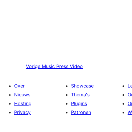
Vorige
Music Press Video
Over
Showcase
L
Nieuws
Thema's
O
Hosting
Plugins
O
Privacy
Patronen
W