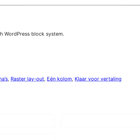
ith WordPress block system.
ma’s
, 
Raster lay-out
, 
Eén kolom
, 
Klaar voor vertaling