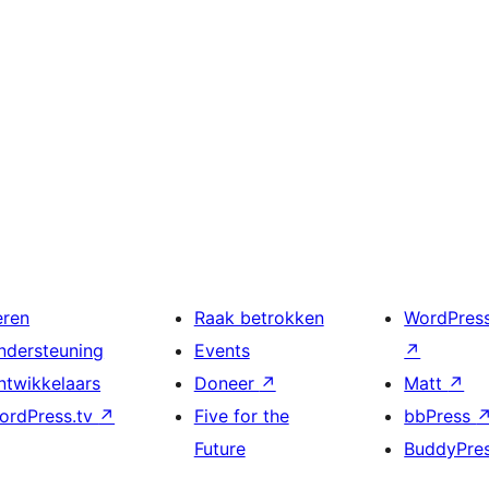
eren
Raak betrokken
WordPres
ndersteuning
Events
↗
ntwikkelaars
Doneer
↗
Matt
↗
ordPress.tv
↗
Five for the
bbPress
Future
BuddyPre