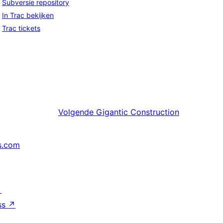
Subversie repository
In Trac bekijken
Trac tickets
Volgende
Gigantic Construction
s.com
↗
ss
↗