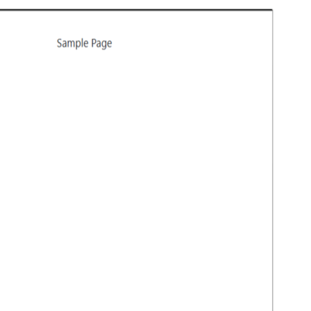
Voorbeeld
Download
Versie
1.0.4
Laatst bijgewerkt
12 februari 2026
Actieve installaties
40+
WordPress versie
6.0
PHP versie
7.4
Thema homepage