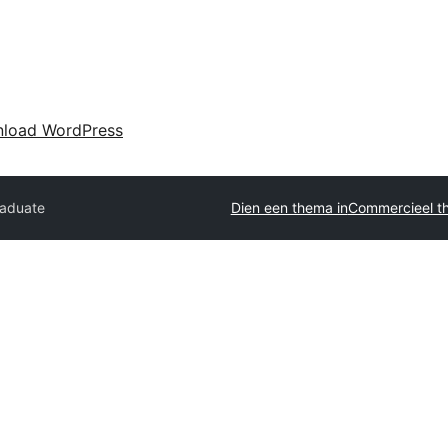
load WordPress
aduate
Dien een thema in
Commercieel t