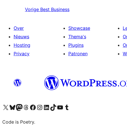
Vorige
Best Business
Over
Showcase
L
Nieuws
Thema's
O
Hosting
Plugins
O
Privacy
Patronen
W
Bezoek ons X (voorheen Twitter) account
Bezoek onze Bluesky account
Bezoek ons Mastodon account
Bezoek onze Threads account
Onze Facebookpagina bezoeken
Bezoek onze Instagram account
Bezoek onze LinkedIn account
Bezoek onze TikTok account
Bezoek ons YouTube kanaal
Bezoek onze Tumblr account
Code is Poetry.