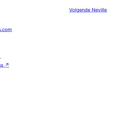
Volgende
Neville
s.com
↗
ss
↗