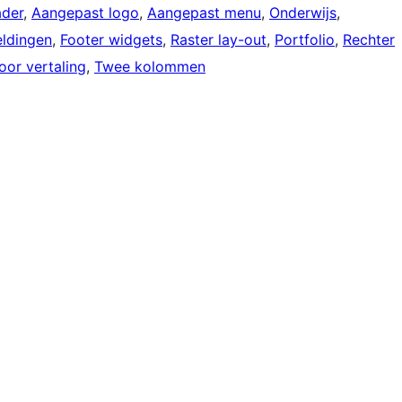
ader
, 
Aangepast logo
, 
Aangepast menu
, 
Onderwijs
, 
eldingen
, 
Footer widgets
, 
Raster lay-out
, 
Portfolio
, 
Rechter
oor vertaling
, 
Twee kolommen