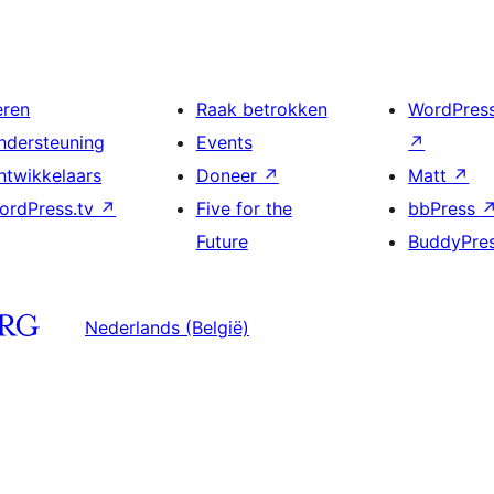
eren
Raak betrokken
WordPres
ndersteuning
Events
↗
ntwikkelaars
Doneer
↗
Matt
↗
ordPress.tv
↗
Five for the
bbPress
Future
BuddyPre
Nederlands (België)