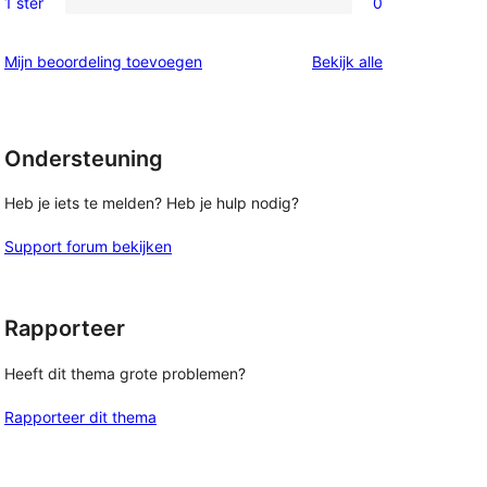
1 ster
0
0
sterren
1
beoordeling
beoordelingen
Mijn beoordeling toevoegen
Bekijk alle
sterren
beoordeling
Ondersteuning
Heb je iets te melden? Heb je hulp nodig?
Support forum bekijken
Rapporteer
Heeft dit thema grote problemen?
Rapporteer dit thema