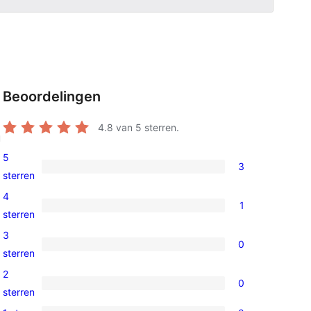
l
Beoordelingen
4.8
van 5 sterren.
u
5
3
3
sterren
5
4
1
sterren
1
sterren
beoordeling
4
3
0
ster
0
sterren
beoordeling
3
2
0
sterren
0
sterren
beoordeling
2