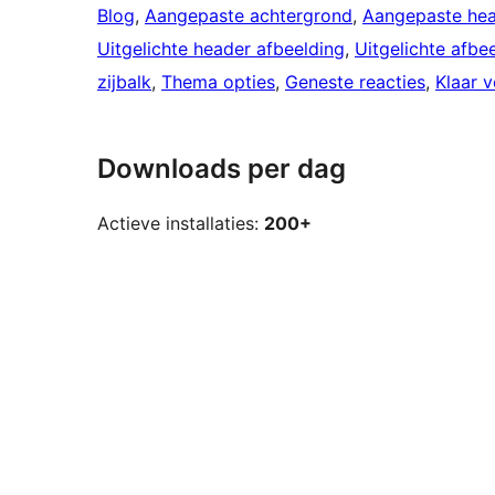
Blog
, 
Aangepaste achtergrond
, 
Aangepaste he
Uitgelichte header afbeelding
, 
Uitgelichte afbe
zijbalk
, 
Thema opties
, 
Geneste reacties
, 
Klaar v
Downloads per dag
Actieve installaties:
200+