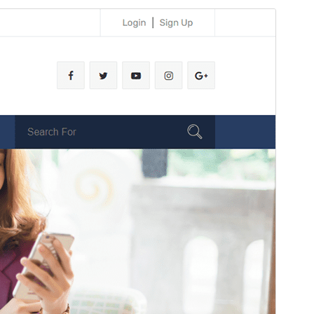
Voorbeeld
Download
Versie
1.6.4
Laatst bijgewerkt
3 juni 2026
Actieve installaties
200+
WordPress versie
4.7
PHP versie
5.6
Thema homepage