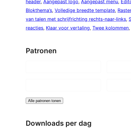
header
, 
Aangepast logo
, 
Aangepast menu
, 
Edito
Blokthema’s
, 
Volledige breedte template
, 
Raster
van talen met schrijfrichting rechts-naar-links
, 
S
reacties
, 
Klaar voor vertaling
, 
Twee kolommen
,
Patronen
Alle patronen tonen
Downloads per dag