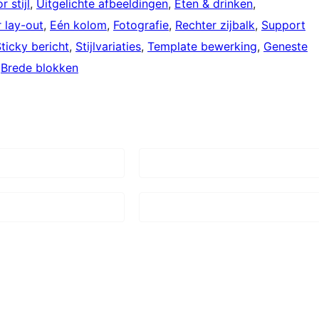
r stijl
, 
Uitgelichte afbeeldingen
, 
Eten & drinken
, 
 lay-out
, 
Eén kolom
, 
Fotografie
, 
Rechter zijbalk
, 
Support
ticky bericht
, 
Stijlvariaties
, 
Template bewerking
, 
Geneste
 
Brede blokken