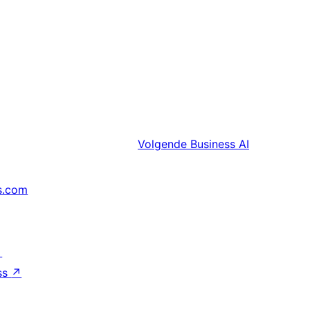
Volgende
Business AI
s.com
↗
ss
↗