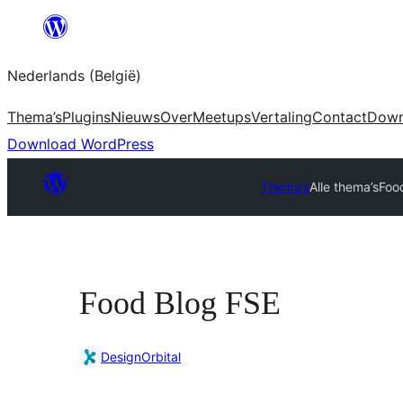
Spring
naar
Nederlands (België)
de
inhoud
Thema’s
Plugins
Nieuws
Over
Meetups
Vertaling
Contact
Down
Download WordPress
Thema’s
Alle thema’s
Foo
Food Blog FSE
DesignOrbital