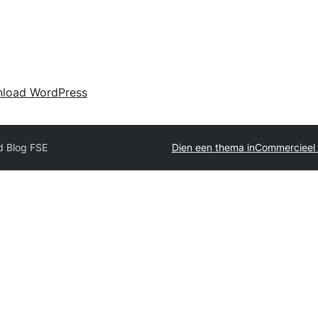
load WordPress
d Blog FSE
Dien een thema in
Commercieel 