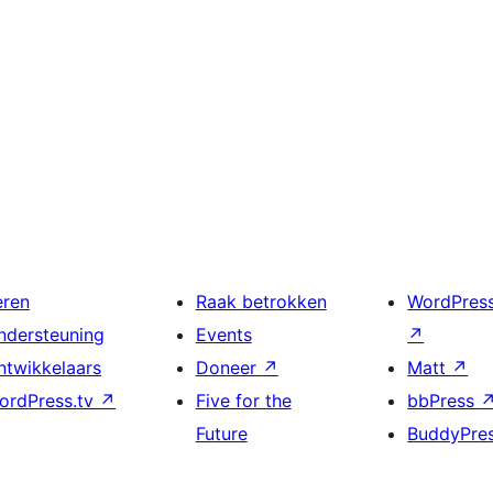
eren
Raak betrokken
WordPres
ndersteuning
Events
↗
ntwikkelaars
Doneer
↗
Matt
↗
ordPress.tv
↗
Five for the
bbPress
Future
BuddyPre