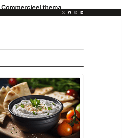
Commercieel thema
Dit thema is gratis, maar biedt extra betaalde
commerciële upgrades of ondersteuning.
Ondersteuning bekijken
Voorbeeld
Download
Dit is een subthema van
Fresh Blog Lite
.
Versie
1.0.1
Laatst bijgewerkt
9 april 2026
Actieve installaties
300+
WordPress versie
6.7
PHP versie
7.2
Thema homepage