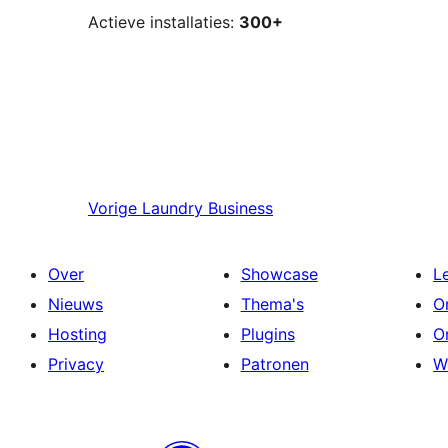
Actieve installaties:
300+
Vorige
Laundry Business
Over
Showcase
L
Nieuws
Thema's
O
Hosting
Plugins
O
Privacy
Patronen
W