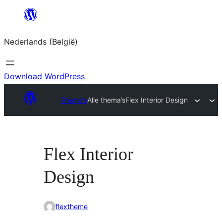
Spring
naar
Nederlands (België)
de
inhoud
Download WordPress
Thema’s
Alle thema’s
Flex Interior Design
Flex Interior
Design
flextheme