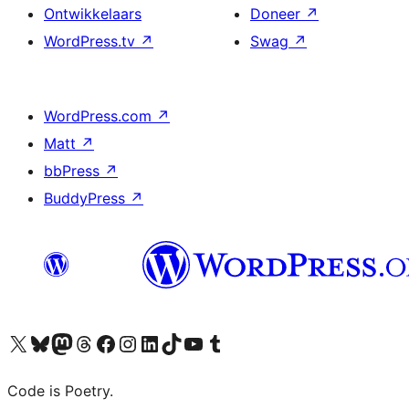
Ontwikkelaars
Doneer
↗
WordPress.tv
↗
Swag
↗
WordPress.com
↗
Matt
↗
bbPress
↗
BuddyPress
↗
Bezoek ons X (voorheen Twitter) account
Bezoek onze Bluesky account
Bezoek ons Mastodon account
Bezoek onze Threads account
Onze Facebookpagina bezoeken
Bezoek onze Instagram account
Bezoek onze LinkedIn account
Bezoek onze TikTok account
Bezoek ons YouTube kanaal
Bezoek onze Tumblr account
Code is Poetry.