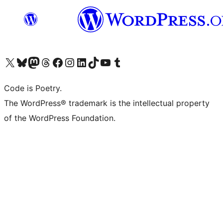
Bezoek ons X (voorheen Twitter) account
Bezoek onze Bluesky account
Bezoek ons Mastodon account
Bezoek onze Threads account
Onze Facebookpagina bezoeken
Bezoek onze Instagram account
Bezoek onze LinkedIn account
Bezoek onze TikTok account
Bezoek ons YouTube kanaal
Bezoek onze Tumblr account
Code is Poetry.
The WordPress® trademark is the intellectual property
of the WordPress Foundation.