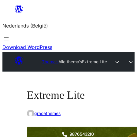
Spring
naar
Nederlands (België)
de
inhoud
Download WordPress
Thema’s
Alle thema’s
Extreme Lite
Extreme Lite
gracethemes