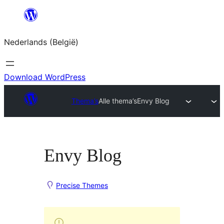
Spring
naar
Nederlands (België)
de
inhoud
Download WordPress
Thema’s
Alle thema’s
Envy Blog
Envy Blog
Precise Themes