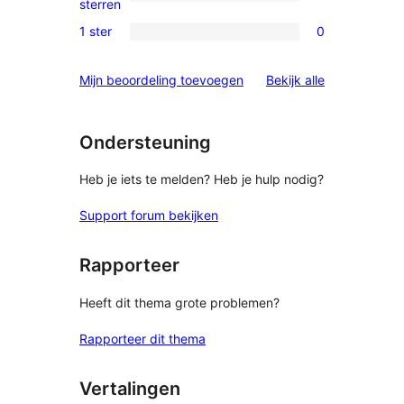
0
sterren
beoordeling
2
1 ster
0
0
sterren
1
beoordeling
beoordelinge
Mijn beoordeling toevoegen
Bekijk alle
sterren
beoordeling
Ondersteuning
Heb je iets te melden? Heb je hulp nodig?
Support forum bekijken
Rapporteer
Heeft dit thema grote problemen?
Rapporteer dit thema
Vertalingen