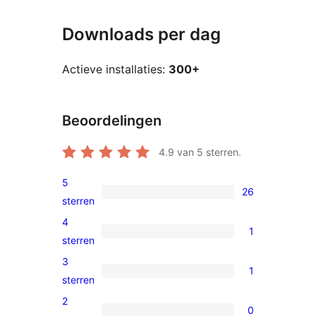
Downloads per dag
Actieve installaties:
300+
Beoordelingen
4.9
van 5 sterren.
5
26
26
sterren
5
4
1
sterren
1
sterren
beoordeling
4
3
1
ster
1
sterren
beoordeling
3
2
0
ster