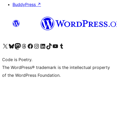
BuddyPress
↗
Bezoek ons X (voorheen Twitter) account
Bezoek onze Bluesky account
Bezoek ons Mastodon account
Bezoek onze Threads account
Onze Facebookpagina bezoeken
Bezoek onze Instagram account
Bezoek onze LinkedIn account
Bezoek onze TikTok account
Bezoek ons YouTube kanaal
Bezoek onze Tumblr account
Code is Poetry.
The WordPress® trademark is the intellectual property
of the WordPress Foundation.