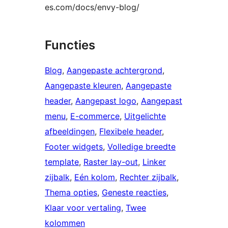
es.com/docs/envy-blog/
Functies
Blog
, 
Aangepaste achtergrond
, 
Aangepaste kleuren
, 
Aangepaste
header
, 
Aangepast logo
, 
Aangepast
menu
, 
E-commerce
, 
Uitgelichte
afbeeldingen
, 
Flexibele header
, 
Footer widgets
, 
Volledige breedte
template
, 
Raster lay-out
, 
Linker
zijbalk
, 
Eén kolom
, 
Rechter zijbalk
, 
Thema opties
, 
Geneste reacties
, 
Klaar voor vertaling
, 
Twee
kolommen