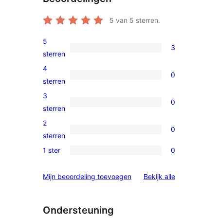
5
van 5 sterren.
5
3
3
sterren
5
4
0
sterren
0
sterren
beoordeling
4
3
0
sterren
0
sterren
beoordeling
3
2
0
sterren
0
sterren
beoordeling
2
1 ster
0
0
sterren
1
beoordeling
beoordelinge
Mijn beoordeling toevoegen
Bekijk alle
sterren
beoordeling
Ondersteuning