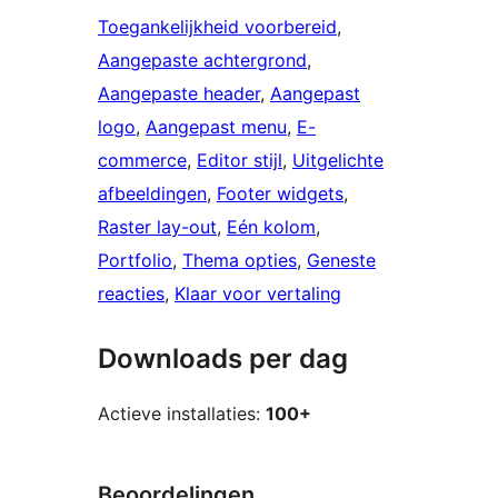
Toegankelijkheid voorbereid
, 
Aangepaste achtergrond
, 
Aangepaste header
, 
Aangepast
logo
, 
Aangepast menu
, 
E-
commerce
, 
Editor stijl
, 
Uitgelichte
afbeeldingen
, 
Footer widgets
, 
Raster lay-out
, 
Eén kolom
, 
Portfolio
, 
Thema opties
, 
Geneste
reacties
, 
Klaar voor vertaling
Downloads per dag
Actieve installaties:
100+
Beoordelingen