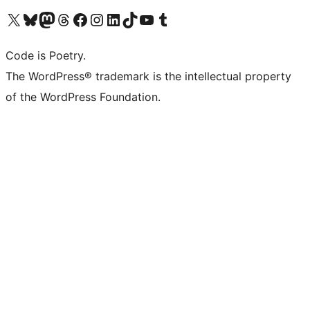
Bezoek ons X (voorheen Twitter) account
Bezoek onze Bluesky account
Bezoek ons Mastodon account
Bezoek onze Threads account
Onze Facebookpagina bezoeken
Bezoek onze Instagram account
Bezoek onze LinkedIn account
Bezoek onze TikTok account
Bezoek ons YouTube kanaal
Bezoek onze Tumblr account
Code is Poetry.
The WordPress® trademark is the intellectual property
of the WordPress Foundation.