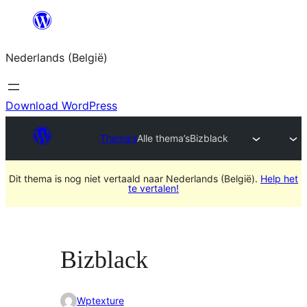
Spring
naar
Nederlands (België)
de
inhoud
Download WordPress
Thema’s
Alle thema’s
Bizblack
Dit thema is nog niet vertaald naar Nederlands (België).
Help het
te vertalen!
Bizblack
Wptexture