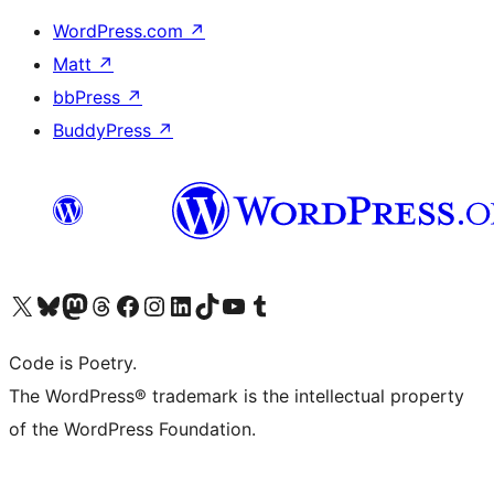
WordPress.com
↗
Matt
↗
bbPress
↗
BuddyPress
↗
Bezoek ons X (voorheen Twitter) account
Bezoek onze Bluesky account
Bezoek ons Mastodon account
Bezoek onze Threads account
Onze Facebookpagina bezoeken
Bezoek onze Instagram account
Bezoek onze LinkedIn account
Bezoek onze TikTok account
Bezoek ons YouTube kanaal
Bezoek onze Tumblr account
Code is Poetry.
The WordPress® trademark is the intellectual property
of the WordPress Foundation.