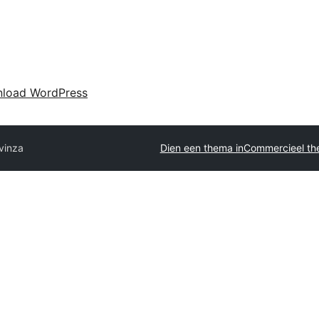
load WordPress
vinza
Dien een thema in
Commercieel th