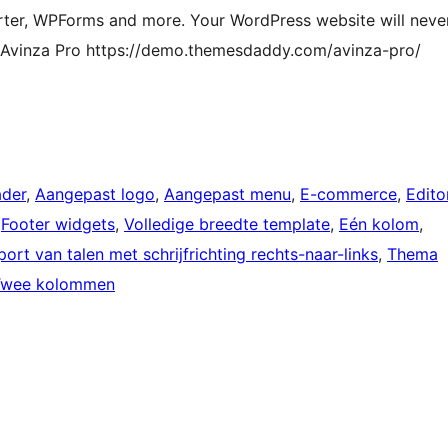
ter, WPForms and more. Your WordPress website will neve
f Avinza Pro https://demo.themesdaddy.com/avinza-pro/
ader
, 
Aangepast logo
, 
Aangepast menu
, 
E-commerce
, 
Edito
 
Footer widgets
, 
Volledige breedte template
, 
Eén kolom
, 
ort van talen met schrijfrichting rechts-naar-links
, 
Thema
Twee kolommen