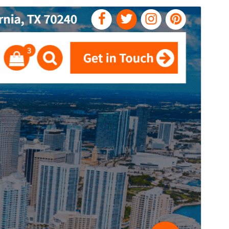
Voorbeeld
Download
Dit is een subthema van
Flixita
.
Versie
1.0.61
Laatst bijgewerkt
31 juli 2026
Actieve installaties
200+
PHP versie
5.4
Thema homepage