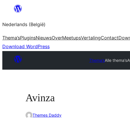
Spring
naar
Nederlands (België)
de
inhoud
Thema’s
Plugins
Nieuws
Over
Meetups
Vertaling
Contact
Down
Download WordPress
Thema’s
Alle thema’s
A
Avinza
Themes Daddy