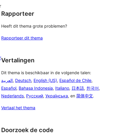
r
Rapporteer
Heeft dit thema grote problemen?
Rapporteer dit thema
r
Vertalingen
Dit thema is beschikbaar in de volgende talen:
العربية
,
Deutsch
,
English (US)
,
Español de Chile
,
Español
,
Bahasa Indonesia
,
Italiano
,
日本語
,
한국어
,
Nederlands
,
Русский
,
Українська
, en
简体中文
.
Vertaal het thema
Doorzoek de code