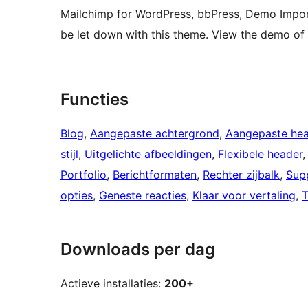
Mailchimp for WordPress, bbPress, Demo Impor
be let down with this theme. View the demo o
Functies
Blog
, 
Aangepaste achtergrond
, 
Aangepaste he
stijl
, 
Uitgelichte afbeeldingen
, 
Flexibele header
,
Portfolio
, 
Berichtformaten
, 
Rechter zijbalk
, 
Supp
opties
, 
Geneste reacties
, 
Klaar voor vertaling
, 
Downloads per dag
Actieve installaties:
200+