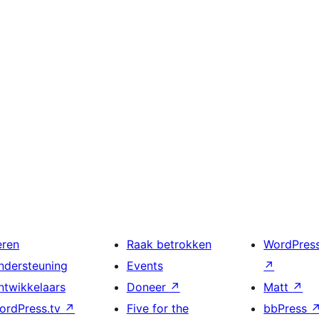
eren
Raak betrokken
WordPres
ndersteuning
Events
↗
ntwikkelaars
Doneer
↗
Matt
↗
ordPress.tv
↗
Five for the
bbPress