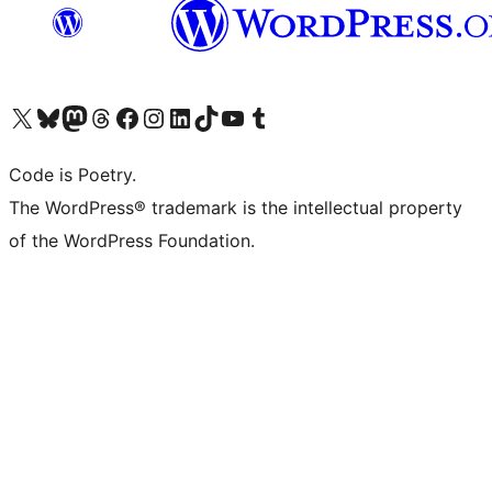
Bezoek ons X (voorheen Twitter) account
Bezoek onze Bluesky account
Bezoek ons Mastodon account
Bezoek onze Threads account
Onze Facebookpagina bezoeken
Bezoek onze Instagram account
Bezoek onze LinkedIn account
Bezoek onze TikTok account
Bezoek ons YouTube kanaal
Bezoek onze Tumblr account
Code is Poetry.
The WordPress® trademark is the intellectual property
of the WordPress Foundation.