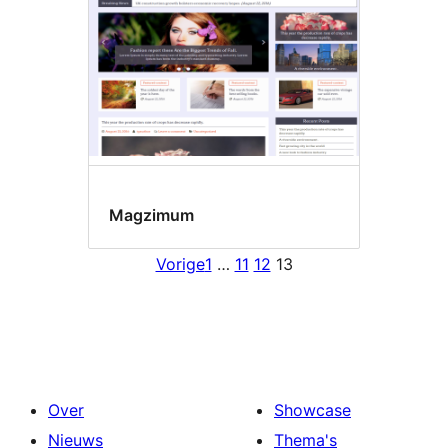
Magzimum
Vorige
1
…
11
12
13
Over
Showcase
Nieuws
Thema's