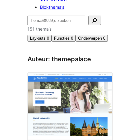
Blokthema’s
Zoeken
151 thema’s
Lay-outs
0
Functies
0
Onderwerpen
0
Auteur: themepalace