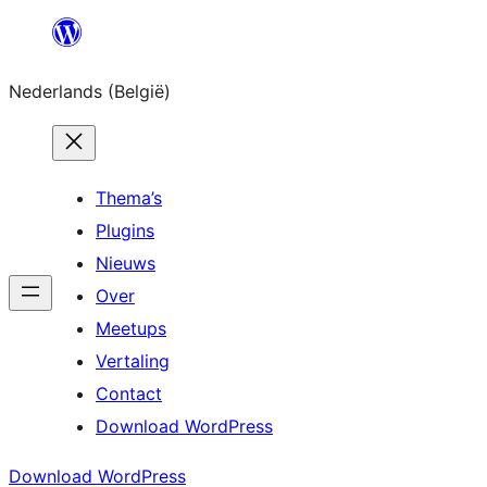
Spring
naar
Nederlands (België)
de
inhoud
Thema’s
Plugins
Nieuws
Over
Meetups
Vertaling
Contact
Download WordPress
Download WordPress