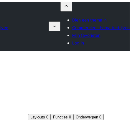
Dien een thema in
jven
Commercieel thema bedrijven
Mijn favorieten
Log in
Lay-outs
0
Functies
0
Onderwerpen
0