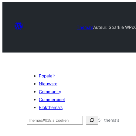
Thema’s
Auteur: Sparkle WP
x
Populair
Nieuwste
Community
Commercieel
Blokthema’s
Zoeken
51 thema’s