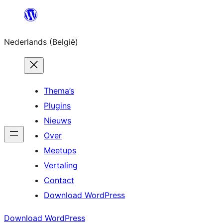
Spring
naar
Nederlands (België)
de
inhoud
Thema’s
Plugins
Nieuws
Over
Meetups
Vertaling
Contact
Download WordPress
Download WordPress