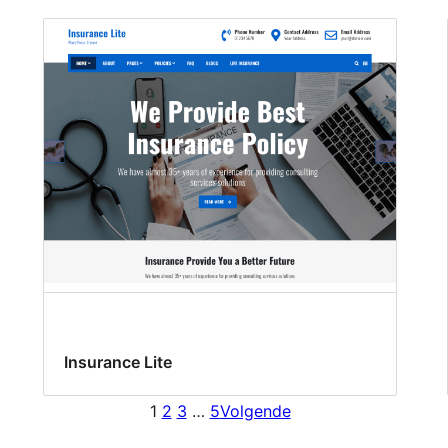
Insurance Lite
1
2
3
…
5
Volgende