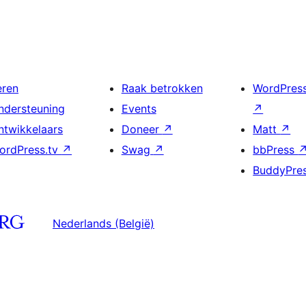
eren
Raak betrokken
WordPres
ndersteuning
Events
↗
ntwikkelaars
Doneer
↗
Matt
↗
ordPress.tv
↗
Swag
↗
bbPress
BuddyPre
Nederlands (België)