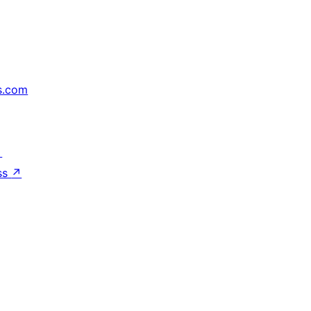
s.com
↗
ss
↗