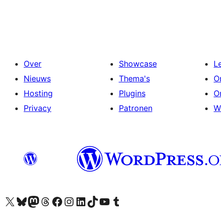
Over
Showcase
L
Nieuws
Thema's
O
Hosting
Plugins
O
Privacy
Patronen
W
Bezoek ons X (voorheen Twitter) account
Bezoek onze Bluesky account
Bezoek ons Mastodon account
Bezoek onze Threads account
Onze Facebookpagina bezoeken
Bezoek onze Instagram account
Bezoek onze LinkedIn account
Bezoek onze TikTok account
Bezoek ons YouTube kanaal
Bezoek onze Tumblr account