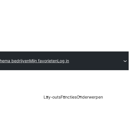
hema bedrijven
Mijn favorieten
Log in
Lay-outs
Functies
Onderwerpen