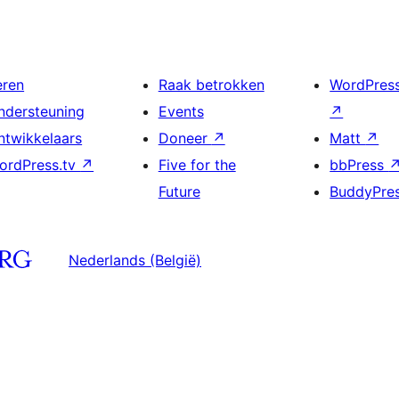
eren
Raak betrokken
WordPres
ndersteuning
Events
↗
ntwikkelaars
Doneer
↗
Matt
↗
ordPress.tv
↗
Five for the
bbPress
Future
BuddyPre
Nederlands (België)