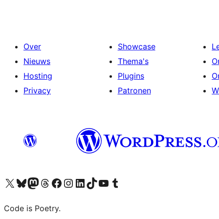
Over
Showcase
L
Nieuws
Thema's
O
Hosting
Plugins
O
Privacy
Patronen
W
Bezoek ons X (voorheen Twitter) account
Bezoek onze Bluesky account
Bezoek ons Mastodon account
Bezoek onze Threads account
Onze Facebookpagina bezoeken
Bezoek onze Instagram account
Bezoek onze LinkedIn account
Bezoek onze TikTok account
Bezoek ons YouTube kanaal
Bezoek onze Tumblr account
Code is Poetry.