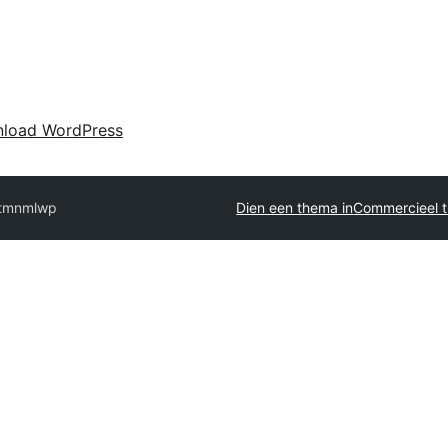
load WordPress
t
mnmlwp
Dien een thema in
Commercieel t