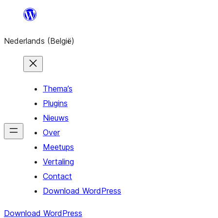
Spring
naar
Nederlands (België)
de
inhoud
Thema’s
Plugins
Nieuws
Over
Meetups
Vertaling
Contact
Download WordPress
Download WordPress