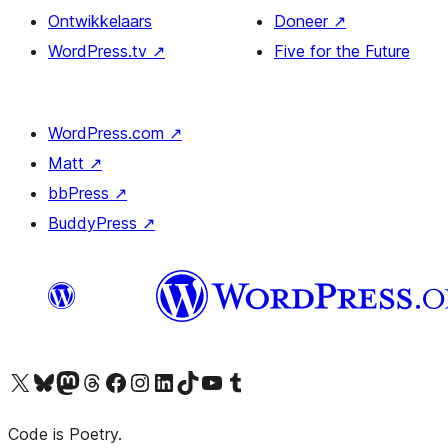
Ontwikkelaars
Doneer
↗
WordPress.tv
↗
Five for the Future
WordPress.com
↗
Matt
↗
bbPress
↗
BuddyPress
↗
Bezoek ons X (voorheen Twitter) account
Bezoek onze Bluesky account
Bezoek ons Mastodon account
Bezoek onze Threads account
Onze Facebookpagina bezoeken
Bezoek onze Instagram account
Bezoek onze LinkedIn account
Bezoek onze TikTok account
Bezoek ons YouTube kanaal
Bezoek onze Tumblr account
Code is Poetry.