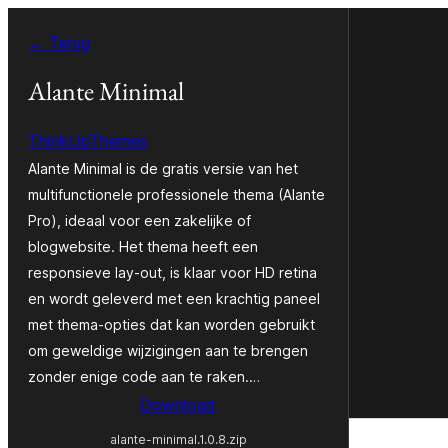
Spring
← Terug
naar
de
Alante Minimal
inhoud
ThinkUpThemes
Alante Minimal is de gratis versie van het
multifunctionele professionele thema (Alante
Pro), ideaal voor een zakelijke of
blogwebsite. Het thema heeft een
responsieve lay-out, is klaar voor HD retina
en wordt geleverd met een krachtig paneel
met thema-opties dat kan worden gebruikt
om geweldige wijzigingen aan te brengen
zonder enige code aan te raken.…
Download
alante-minimal.1.0.8.zip