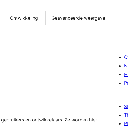
Ontwikkeling
Geavanceerde weergave
O
N
H
P
S
T
 gebruikers en ontwikkelaars. Ze worden hier
P