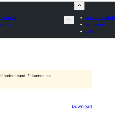
 plugin in
Dien een plugin in
orieten
Mijn favorieten
Login
 of ondersteund. Er kunnen ook
Download