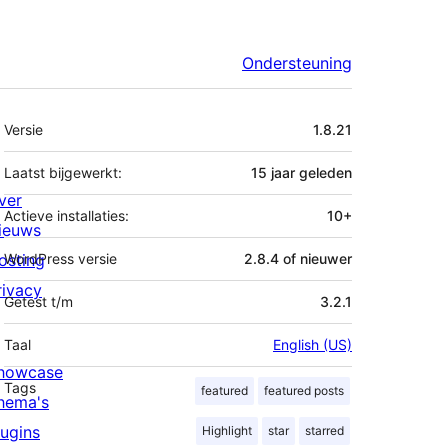
Ondersteuning
Meta
Versie
1.8.21
Laatst bijgewerkt:
15 jaar
geleden
ver
Actieve installaties:
10+
ieuws
osting
WordPress versie
2.8.4 of nieuwer
rivacy
Getest t/m
3.2.1
Taal
English (US)
howcase
Tags
featured
featured posts
hema's
lugins
Highlight
star
starred