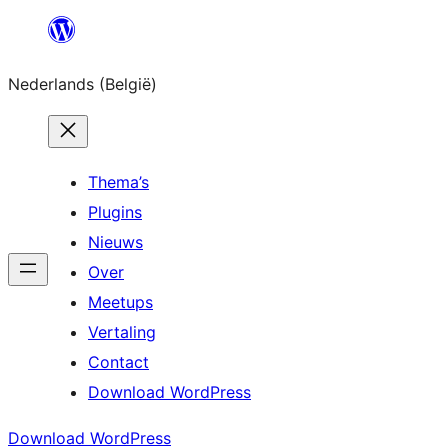
Spring
naar
Nederlands (België)
de
inhoud
Thema’s
Plugins
Nieuws
Over
Meetups
Vertaling
Contact
Download WordPress
Download WordPress