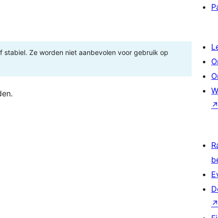
P
L
 of stabiel. Ze worden niet aanbevolen voor gebruik op
O
O
W
den.
R
b
E
D