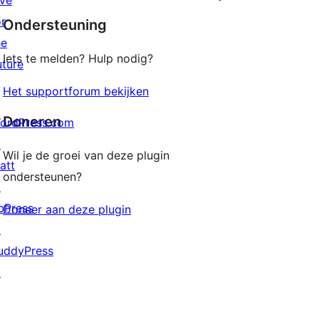
ive
sterren
or
Ondersteuning
beoordeling
he
Iets te melden? Hulp nodig?
uture
Het supportforum bekijken
Doneren
ordPress.com
↗
Wil je de groei van deze plugin
att
ondersteunen?
↗
bPress
Doneer aan deze plugin
↗
uddyPress
↗