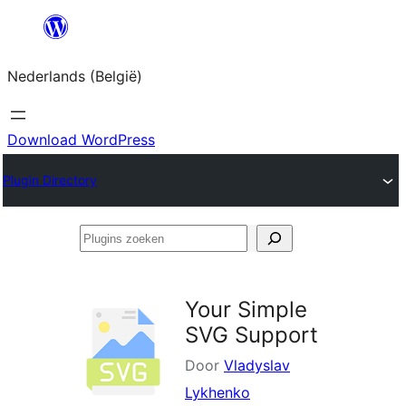
Spring
naar
Nederlands (België)
de
inhoud
Download WordPress
Plugin Directory
Plugins
zoeken
Your Simple
SVG Support
Door
Vladyslav
Lykhenko