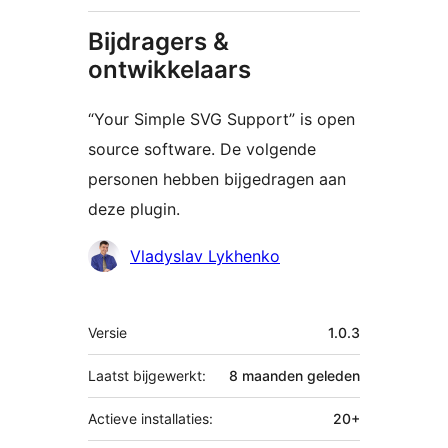
Bijdragers &
ontwikkelaars
“Your Simple SVG Support” is open
source software. De volgende
personen hebben bijgedragen aan
deze plugin.
Bijdragers
Vladyslav Lykhenko
Meta
Versie
1.0.3
Laatst bijgewerkt:
8 maanden
geleden
Actieve installaties:
20+