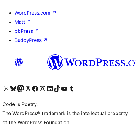
WordPress.com
↗
Matt
↗
bbPress
↗
BuddyPress
↗
Bezoek ons X (voorheen Twitter) account
Bezoek onze Bluesky account
Bezoek ons Mastodon account
Bezoek onze Threads account
Onze Facebookpagina bezoeken
Bezoek onze Instagram account
Bezoek onze LinkedIn account
Bezoek onze TikTok account
Bezoek ons YouTube kanaal
Bezoek onze Tumblr account
Code is Poetry.
The WordPress® trademark is the intellectual property
of the WordPress Foundation.