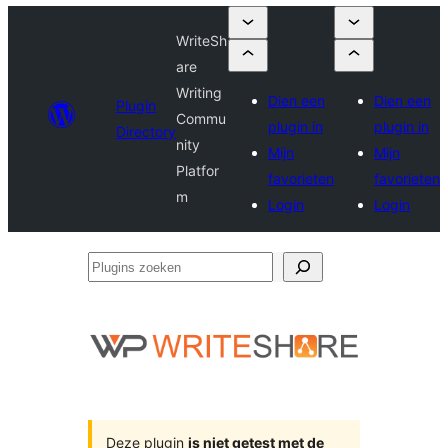
WriteSh
are
Writing
Dien een
Dien een
Plugin
Commu
plugin in
plugin in
Directory
nity
Mijn
Mijn
Platfor
favorieten
favorieten
m
Login
Login
Plugins
zoeken
Deze plugin
is niet getest met de