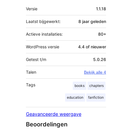
Meta
Versie
1.1.18
Laatst bijgewerkt:
8 jaar
geleden
Actieve installaties:
80+
WordPress versie
4.4 of nieuwer
Getest t/m
5.0.26
Talen
Bekijk alle 4
Tags
books
chapters
education
fanfiction
Geavanceerde weergave
Beoordelingen