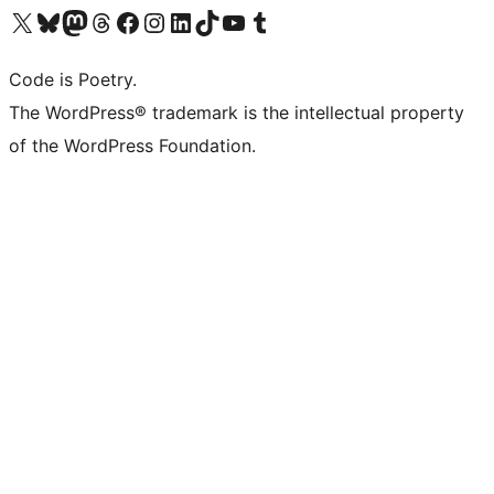
Bezoek ons X (voorheen Twitter) account
Bezoek onze Bluesky account
Bezoek ons Mastodon account
Bezoek onze Threads account
Onze Facebookpagina bezoeken
Bezoek onze Instagram account
Bezoek onze LinkedIn account
Bezoek onze TikTok account
Bezoek ons YouTube kanaal
Bezoek onze Tumblr account
Code is Poetry.
The WordPress® trademark is the intellectual property
of the WordPress Foundation.