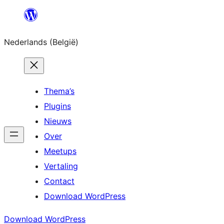
Spring
naar
Nederlands (België)
de
inhoud
Thema’s
Plugins
Nieuws
Over
Meetups
Vertaling
Contact
Download WordPress
Download WordPress