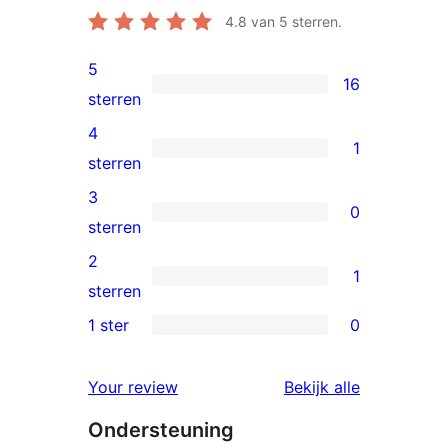
4.8
van 5 sterren.
5
16
16
sterren
5
4
1
sterren
1
sterren
beoordeling
4
3
0
ster
0
sterren
beoordeling
3
2
1
sterren
1
sterren
beoordeling
2
1 ster
0
0
ster
1
beoordeling
Your review
Bekijk alle
sterren
beoordelingen
Ondersteuning
beoordeling