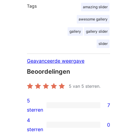
Tags
amazing slider
awesome gallery
gallery
gallery slider
slider
Geavanceerde weergave
Beoordelingen
5
van 5 sterren.
5
7
7
sterren
5
4
0
sterren
0
sterren
beoordeling