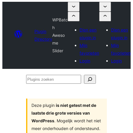
WPBatc
h
Dien een
Dien een
Plugin
Aweso
plugin in
plugin in
Directory
me
Mijn
Mijn
Slider
favorieten
favorieten
Login
Login
Plugins
zoeken
Deze plugin
is niet getest met de
laatste drie grote versies van
WordPress
. Mogelijk wordt het niet
meer onderhouden of ondersteund.