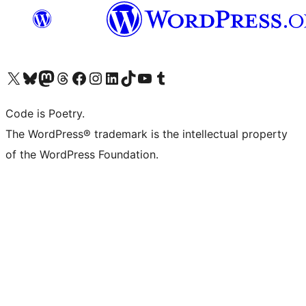
Bezoek ons X (voorheen Twitter) account
Bezoek onze Bluesky account
Bezoek ons Mastodon account
Bezoek onze Threads account
Onze Facebookpagina bezoeken
Bezoek onze Instagram account
Bezoek onze LinkedIn account
Bezoek onze TikTok account
Bezoek ons YouTube kanaal
Bezoek onze Tumblr account
Code is Poetry.
The WordPress® trademark is the intellectual property
of the WordPress Foundation.