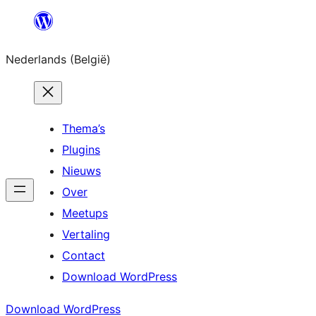
Spring
naar
Nederlands (België)
de
inhoud
Thema’s
Plugins
Nieuws
Over
Meetups
Vertaling
Contact
Download WordPress
Download WordPress