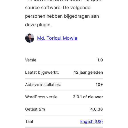
source software. De volgende
personen hebben bijgedragen aan
deze plugin.
Bijdragers
Md. Toriqul Mowla
Meta
Versie
1.0
Laatst bijgewerkt:
12 jaar
geleden
Actieve installaties:
10+
WordPress versie
3.0.1 of nieuwer
Getest t/m
4.0.38
Taal
English (US)