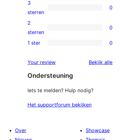
4
3
0
sterren
0
sterren
beoordeling
3
2
0
sterren
0
sterren
beoordeling
2
1 ster
0
0
sterren
1
beoordeling
Your review
Bekijk alle
sterren
beoordelingen
Ondersteuning
beoordeling
Iets te melden? Hulp nodig?
Het supportforum bekijken
Over
Showcase
Nieuws
Thema's