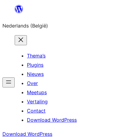
Spring
naar
Nederlands (België)
de
inhoud
Thema’s
Plugins
Nieuws
Over
Meetups
Vertaling
Contact
Download WordPress
Download WordPress