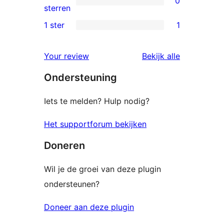
0
sterren
0
sterren
beoordeling
2
1 ster
1
1
sterren
1
beoordeling
beoordelin
Your review
Bekijk alle
ster
Ondersteuning
beoordeling
Iets te melden? Hulp nodig?
Het supportforum bekijken
Doneren
Wil je de groei van deze plugin
ondersteunen?
Doneer aan deze plugin