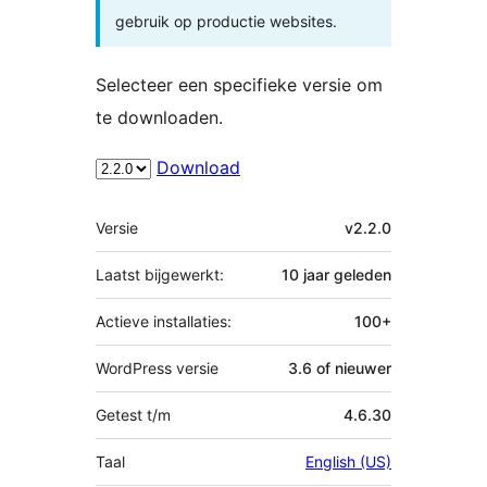
gebruik op productie websites.
Selecteer een specifieke versie om
te downloaden.
Download
Meta
Versie
v2.2.0
Laatst bijgewerkt:
10 jaar
geleden
Actieve installaties:
100+
WordPress versie
3.6 of nieuwer
Getest t/m
4.6.30
Taal
English (US)