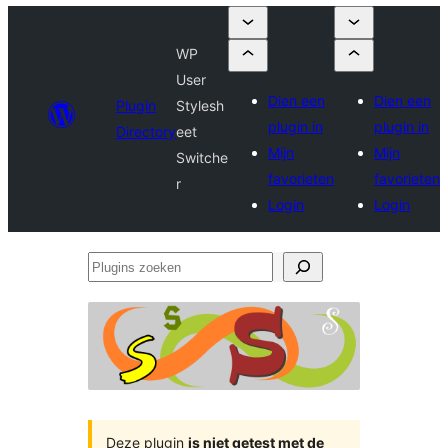
WP
User
Dien een
Dien een
Plugin
Stylesh
plugin in
plugin in
Directory
eet
Mijn
Mijn
Switche
favorieten
favorieten
r
Login
Login
Plugins
zoeken
Deze plugin
is niet getest met de