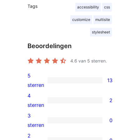
Tags
accessibility
css
customize
multisite
stylesheet
Beoordelingen
4.6
van 5 sterren.
5
13
13
sterren
5
4
2
sterren
2
sterren
beoordeling
4
3
0
sterren
0
sterren
beoordeling
3
2