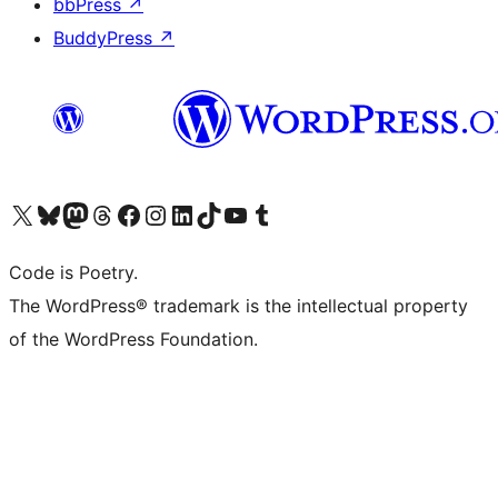
bbPress
↗
BuddyPress
↗
Bezoek ons X (voorheen Twitter) account
Bezoek onze Bluesky account
Bezoek ons Mastodon account
Bezoek onze Threads account
Onze Facebookpagina bezoeken
Bezoek onze Instagram account
Bezoek onze LinkedIn account
Bezoek onze TikTok account
Bezoek ons YouTube kanaal
Bezoek onze Tumblr account
Code is Poetry.
The WordPress® trademark is the intellectual property
of the WordPress Foundation.