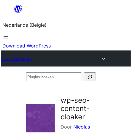
Spring
naar
Nederlands (België)
de
inhoud
Download WordPress
Plugin Directory
Plugins
zoeken
wp-seo-
content-
cloaker
Door
Nicolas