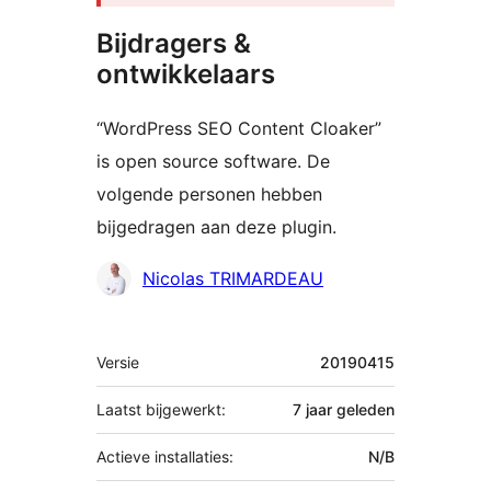
Bijdragers &
ontwikkelaars
“WordPress SEO Content Cloaker”
is open source software. De
volgende personen hebben
bijgedragen aan deze plugin.
Bijdragers
Nicolas TRIMARDEAU
Meta
Versie
20190415
Laatst bijgewerkt:
7 jaar
geleden
Actieve installaties:
N/B