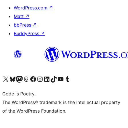
WordPress.com
↗
Matt
↗
bbPress
↗
BuddyPress
↗
Bezoek ons X (voorheen Twitter) account
Bezoek onze Bluesky account
Bezoek ons Mastodon account
Bezoek onze Threads account
Onze Facebookpagina bezoeken
Bezoek onze Instagram account
Bezoek onze LinkedIn account
Bezoek onze TikTok account
Bezoek ons YouTube kanaal
Bezoek onze Tumblr account
Code is Poetry.
The WordPress® trademark is the intellectual property
of the WordPress Foundation.