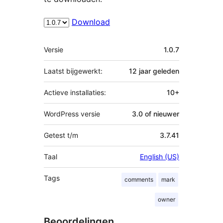
Download
Meta
Versie
1.0.7
Laatst bijgewerkt:
12 jaar
geleden
Actieve installaties:
10+
WordPress versie
3.0 of nieuwer
Getest t/m
3.7.41
Taal
English (US)
Tags
comments
mark
owner
Beoordelingen