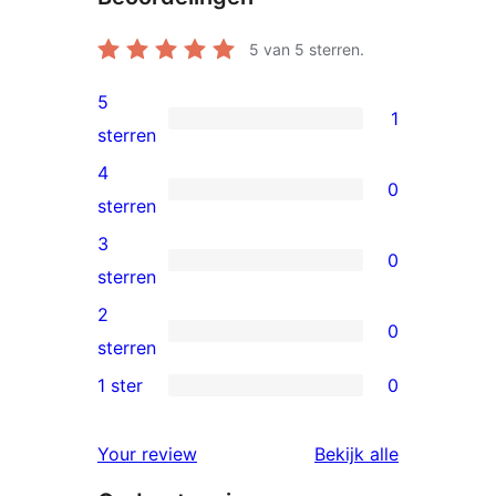
5
van 5 sterren.
5
1
1
sterren
5
4
0
ster
0
sterren
beoordeling
4
3
0
sterren
0
sterren
beoordeling
3
2
0
sterren
0
sterren
beoordeling
2
1 ster
0
0
sterren
1
beoordeling
beoordelin
Your review
Bekijk alle
sterren