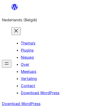
Spring
naar
Nederlands (België)
de
inhoud
Thema’s
Plugins
Nieuws
Over
Meetups
Vertaling
Contact
Download WordPress
Download WordPress