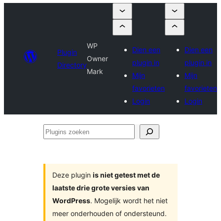
WP
Dien een
Dien een
Plugin
Owner
plugin in
plugin in
Directory
Mark
Mijn
Mijn
favorieten
favorieten
Login
Login
Plugins
zoeken
Deze plugin
is niet getest met de
laatste drie grote versies van
WordPress
. Mogelijk wordt het niet
meer onderhouden of ondersteund.