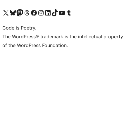
Bezoek ons X (voorheen Twitter) account
Bezoek onze Bluesky account
Bezoek ons Mastodon account
Bezoek onze Threads account
Onze Facebookpagina bezoeken
Bezoek onze Instagram account
Bezoek onze LinkedIn account
Bezoek onze TikTok account
Bezoek ons YouTube kanaal
Bezoek onze Tumblr account
Code is Poetry.
The WordPress® trademark is the intellectual property
of the WordPress Foundation.