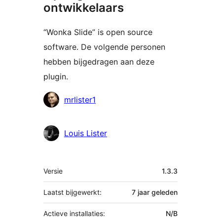
ontwikkelaars
“Wonka Slide” is open source
software. De volgende personen
hebben bijgedragen aan deze
plugin.
Bijdragers
mrlister1
Louis Lister
Meta
Versie
1.3.3
Laatst bijgewerkt:
7 jaar
geleden
Actieve installaties:
N/B