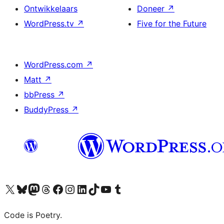
Ontwikkelaars
Doneer
↗
WordPress.tv
↗
Five for the Future
WordPress.com
↗
Matt
↗
bbPress
↗
BuddyPress
↗
Bezoek ons X (voorheen Twitter) account
Bezoek onze Bluesky account
Bezoek ons Mastodon account
Bezoek onze Threads account
Onze Facebookpagina bezoeken
Bezoek onze Instagram account
Bezoek onze LinkedIn account
Bezoek onze TikTok account
Bezoek ons YouTube kanaal
Bezoek onze Tumblr account
Code is Poetry.