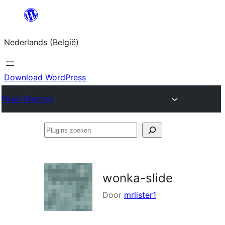
Spring
naar
Nederlands (België)
de
inhoud
Download WordPress
Plugin Directory
Plugins
zoeken
wonka-slide
Door
mrlister1