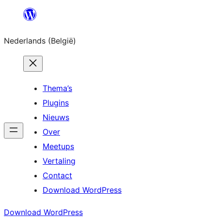
Spring
naar
Nederlands (België)
de
inhoud
Thema’s
Plugins
Nieuws
Over
Meetups
Vertaling
Contact
Download WordPress
Download WordPress