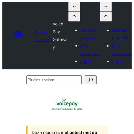
Voice
Dien een
Dien een
Plugin
Pay
plugin in
plugin in
Directory
Gatewa
Mijn
Mijn
y
favorieten
favorieten
Login
Login
Plugins
zoeken
Deze plugin
is niet getest met de