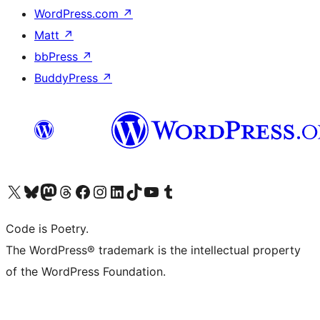
WordPress.com
↗
Matt
↗
bbPress
↗
BuddyPress
↗
Bezoek ons X (voorheen Twitter) account
Bezoek onze Bluesky account
Bezoek ons Mastodon account
Bezoek onze Threads account
Onze Facebookpagina bezoeken
Bezoek onze Instagram account
Bezoek onze LinkedIn account
Bezoek onze TikTok account
Bezoek ons YouTube kanaal
Bezoek onze Tumblr account
Code is Poetry.
The WordPress® trademark is the intellectual property
of the WordPress Foundation.