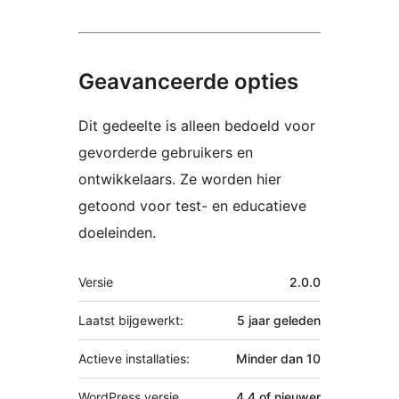
Geavanceerde opties
Dit gedeelte is alleen bedoeld voor
gevorderde gebruikers en
ontwikkelaars. Ze worden hier
getoond voor test- en educatieve
doeleinden.
Meta
Versie
2.0.0
Laatst bijgewerkt:
5 jaar
geleden
Actieve installaties:
Minder dan 10
WordPress versie
4.4 of nieuwer